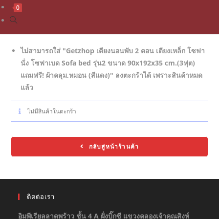
0
ไม่สามารถใส่ "Getzhop เตียงนอนพับ 2 ตอน เตียงเหล็ก โซฟา
นั่ง โซฟาเบด Sofa bed รุ่น2 ขนาด 90x192x35 cm.(3ฟุต)
แถมฟรี! ผ้าคลุม,หมอน (สีแดง)" ลงตะกร้าได้ เพราะสินค้าหมด
แล้ว
ไม่มีสินค้าในตะกร้า
กลับสู่หน้าร้านค้า
ติดต่อเรา
อิมพีเรียลลาดพร้าว ชั้น 4 A ฝั่งบิ๊กซี แขวงคลองเจ้าคุณสิงห์