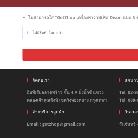
ไม่สามารถใส่ "GetZhop เครื่องทำวาฟเฟิล Disun แบบ 5 ชิ
ไม่มีสินค้าในตะกร้า
ติดต่อเรา
แผนกบ
อิมพีเรียลลาดพร้าว ชั้น 4 A ฝั่งบิ๊กซี แขวง
Tel. 02-
คลองเจ้าคุณสิงห์ เขตวังทองหลาง กรุงเทพฯ
Tel. 088
ฝ่ายบริการลูกค้า
วันเว
Email : getzhop@gmail.com
วันจันทร์