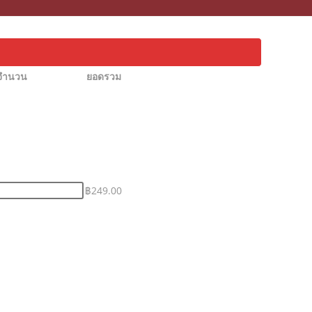
จำนวน
ยอดรวม
฿
249.00