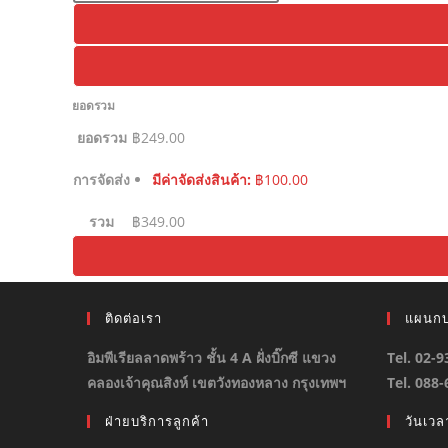
ยอดรวม
ยอดรวม
฿
249.00
การจัดส่ง
มีค่าจัดส่งสินค้า:
฿
100.00
รวม
฿
349.00
ติดต่อเรา
แผนกบ
อิมพีเรียลลาดพร้าว ชั้น 4 A ฝั่งบิ๊กซี แขวง
Tel. 02-
คลองเจ้าคุณสิงห์ เขตวังทองหลาง กรุงเทพฯ
Tel. 088
ฝ่ายบริการลูกค้า
วันเว