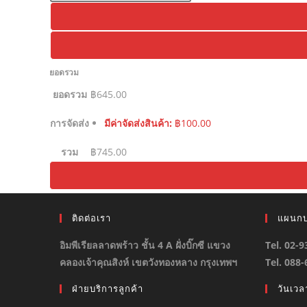
ยอดรวม
ยอดรวม
฿
645.00
การจัดส่ง
มีค่าจัดส่งสินค้า:
฿
100.00
รวม
฿
745.00
ติดต่อเรา
แผนกบ
อิมพีเรียลลาดพร้าว ชั้น 4 A ฝั่งบิ๊กซี แขวง
Tel. 02-
คลองเจ้าคุณสิงห์ เขตวังทองหลาง กรุงเทพฯ
Tel. 088
ฝ่ายบริการลูกค้า
วันเว