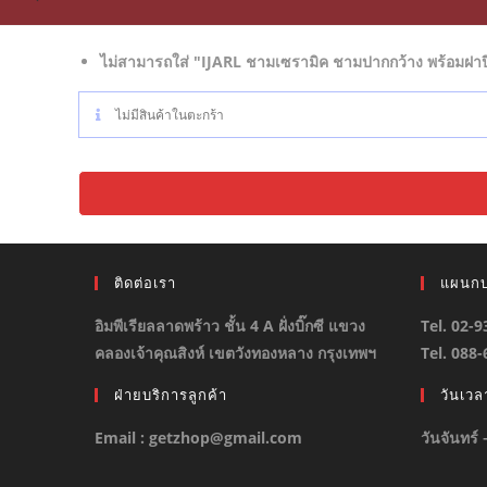
ไม่สามารถใส่ "IJARL ชามเซรามิค ชามปากกว้าง พร้อมฝาปิด
ไม่มีสินค้าในตะกร้า
ติดต่อเรา
แผนกบ
อิมพีเรียลลาดพร้าว ชั้น 4 A ฝั่งบิ๊กซี แขวง
Tel. 02-
คลองเจ้าคุณสิงห์ เขตวังทองหลาง กรุงเทพฯ
Tel. 088
ฝ่ายบริการลูกค้า
วันเว
Email : getzhop@gmail.com
วันจันทร์