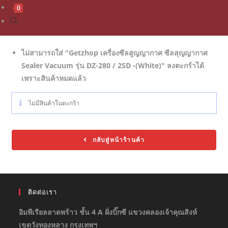
0
ไม่สามารถใส่ "Getzhop เครื่องซีลสูญญากาศ ซีลสุญญากาศ
Sealer Vacuum รุ่น DZ-280 / 2SD -(White)" ลงตะกร้าได้
เพราะสินค้าหมดแล้ว
ไม่มีสินค้าในตะกร้า
กลับสู่หน้าร้านค้า
ติดต่อเรา
อิมพีเรียลลาดพร้าว ชั้น 4 A ฝั่งบิ๊กซี แขวงคลองเจ้าคุณสิงห์
เขตวังทองหลาง กรุงเทพฯ