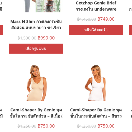
บ
Getzhop Genie Brief
มี
กางเกงใน underware
ก
Pastel – 1 กล่อง มี 3 ชิ้น (มี
฿
749.00
฿
1,450.00
size S, M, L )
Mass N Slim กางเกงกระชับ
สัดส่วน แบบขายาว ขาเรียว
หยิบใส่ตะกร้า
ขาเล็ก กางเกงกระชับ ผ้าดี
฿
999.00
฿
1,590.00
Pants leggings Mass and
Slimming – สีเทา (มี size S,
เลือกรูปแบบ
M, L)
ด
Cami-Shaper By Genie ชุด
Cami-Shaper By Genie ชุด
มี
ชั้นในกระชับสัดส่วน – สีเนื้อ (
ชั้นในกระชับสัดส่วน – สีขาว
มี size M, L, XL, XXL )
( มี size S, L, XL, XXL )
ก
฿
750.00
฿
750.00
฿
1,250.00
฿
1,250.00