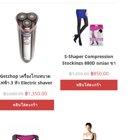
S-Shaper Compression
Stockings 880D ถุงน่อง ขา
เรียว – BB(มี size Free size)
฿
850.00
฿
1,250.00
Getzhop เครื่องโกนหนวด
ไฟฟ้า 3 หัว Electric shaver
หยิบใส่ตะกร้า
LY Coz รุ่น FS363 สีน้ำตาล
฿
1,350.00
฿
2,680.00
หยิบใส่ตะกร้า