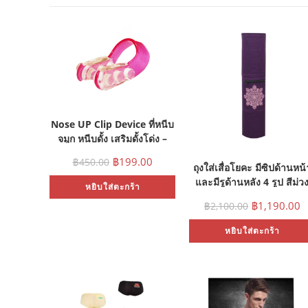
Nose UP Clip Device ที่หนีบ
จมูก หนีบดั้ง เสริมดั้งโด่ง –
สีชมพู
฿
199.00
฿
450.00
ถุงใส่เสื่อโยคะ มีซิปด้านหน้
และมีรูด้านหลัง 4 รูป สีม่ว
หยิบใส่ตะกร้า
เข้ม
฿
1,190.00
฿
2,100.00
หยิบใส่ตะกร้า