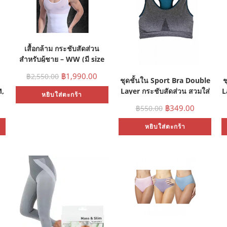
เสื้อกล้าม กระชับสัดส่วน
สำหรับผู้ชาย – WW (มี size
M, L)
฿
1,990.00
฿
2,550.00
ชุดชั้นใน Sport Bra Double
ช
M,
Layer กระชับสัดส่วน สวมใส่
L
หยิบใส่ตะกร้า
สบาย – สีเทา/ฟ้า (Size S)
฿
349.00
฿
550.00
หยิบใส่ตะกร้า