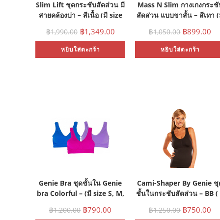
Slim Lift ชุดกระชับสัดส่วน มี
Mass N Slim กางเกงกระชั
สายคล้องบ่า – สีเนื้อ (มี size
สัดส่วน แบบขาสั้น – สีเทา (
M, L, XL)
size S, M, L)
฿
1,349.00
฿
899.00
฿
1,990.00
฿
1,050.00
หยิบใส่ตะกร้า
หยิบใส่ตะกร้า
Genie Bra ชุดชั้นใน Genie
Cami-Shaper By Genie ชุ
bra Colorful – (มี size S, M,
ชั้นในกระชับสัดส่วน – BB ( 
L, XL, XXL)
size S, M, L, XL, XXL )
฿
790.00
฿
750.00
฿
1,200.00
฿
1,250.00