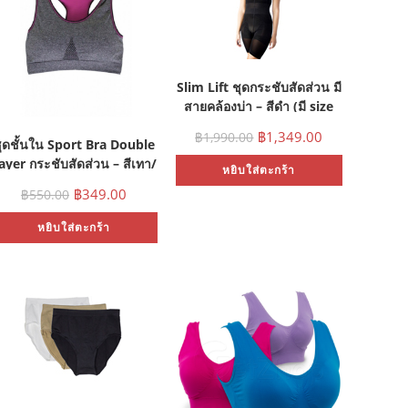
Slim Lift ชุดกระชับสัดส่วน มี
สายคล้องบ่า – สีดำ (มี size
M, L, XL)
฿
1,349.00
฿
1,990.00
ุดชั้นใน Sport Bra Double
ayer กระชับสัดส่วน – สีเทา/
หยิบใส่ตะกร้า
ชมพู (Size S,M)
฿
349.00
฿
550.00
หยิบใส่ตะกร้า