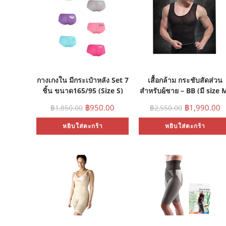
กางเกงใน มีกระเป๋าหลัง Set 7
เสื้อกล้าม กระชับสัดส่วน
ชิ้น ขนาด165/95 (Size S)
สำหรับผู้ชาย – BB (มี size 
L)
฿
950.00
฿
1,990.00
฿
1,850.00
฿
2,550.00
หยิบใส่ตะกร้า
หยิบใส่ตะกร้า