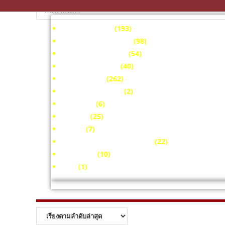
Home & Living
(193)
Home And Decorate
(98)
Health And Beauty
(54)
Home Appliance
(40)
Kitchenware
(262)
Office Equipment
(2)
Furniture
(6)
Fashion
(25)
SPORT
(7)
Electronic and Accessories
(22)
Flash Sale
(10)
Pets
(1)