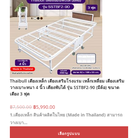
Thaibull เตียงเหล็ก เตียงเสริมโรงแรม เหล็กเหลี่ยม เตียงเสริม
วางเบาะหนา 4 นิ้ว เตียงพับได้ รุ่น SSTBF2-90 (มีล้อ) ขนาด
เตียง 3 ฟุต
Original
Current
฿
7,500.00
฿
5,990.00
price
price
1.เตียงเหล็ก สินค้าผลิตในไทย (Made in Thailand) สามารถ
was:
is:
฿7,500.00.
฿5,990.00.
วางเบา…
This
เลือกรูปแบบ
prod