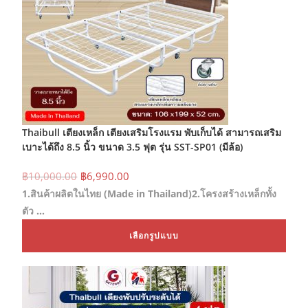
Thaibull เตียงเหล็ก เตียงเสริมโรงแรม พับเก็บได้ สามารถเสริม
เบาะได้ถึง 8.5 นิ้ว ขนาด 3.5 ฟุต รุ่น SST-SP01 (มีล้อ)
Original
Current
฿
10,000.00
฿
6,990.00
price
price
1.สินค้าผลิตในไทย (Made in Thailand)2.โครงสร้างเหล็กทั้ง
was:
is:
฿10,000.00.
฿6,990.00.
ตัว …
This
เลือกรูปแบบ
prod
has
mult
varia