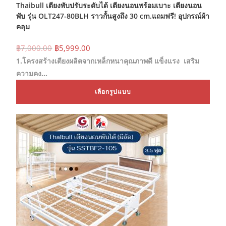
Thaibull เตียงพับปรับระดับได้ เตียงนอนพร้อมเบาะ เตียงนอน
พับ รุ่น OLT247-80BLH ราวกั้นสูงถึง 30 cm.แถมฟรี! อุปกรณ์ผ้า
คลุม
Original
Current
฿
7,000.00
฿
5,999.00
price
price
1.โครงสร้างเตียงผลิตจากเหล็กหนาคุณภาพดี แข็งแรง เสริม
was:
is:
฿7,000.00.
฿5,999.00.
ความคง…
This
เลือกรูปแบบ
prod
has
mult
varia
The
opti
may
be
chos
on
the