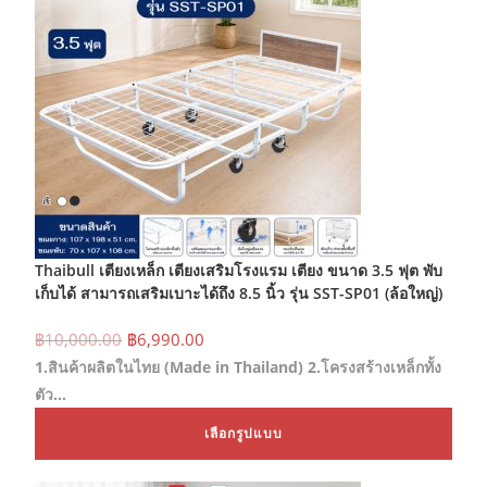
Thaibull เตียงเหล็ก เตียงเสริมโรงแรม เตียง ขนาด 3.5 ฟุต พับ
เก็บได้ สามารถเสริมเบาะได้ถึง 8.5 นิ้ว รุ่น SST-SP01 (ล้อใหญ่)
Original
Current
฿
10,000.00
฿
6,990.00
price
price
1.สินค้าผลิตในไทย (Made in Thailand) 2.โครงสร้างเหล็กทั้ง
was:
is:
฿10,000.00.
฿6,990.00.
ตัว…
This
เลือกรูปแบบ
prod
has