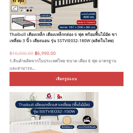
Thaibull เตียงเหล็ก เตียงเหล็กกล่อง 6 ฟุต พร้อมพื้นไม้อัด ขา
เหลี่ยม 3 นิ้ว เตียงนอน รุ่น SSTVIE032-180W (ผลิตในไทย)
Original
Current
฿
10,000.00
฿
6,990.00
price
price
1.สินค้าผลิตจากในประเทศไทย ขนาด เตียง 6 ฟุต มาตรฐาน
was:
is:
฿10,000.00.
฿6,990.00.
และสามารถ…
This
เลือกรูปแบบ
prod
has
mult
varia
The
opti
may