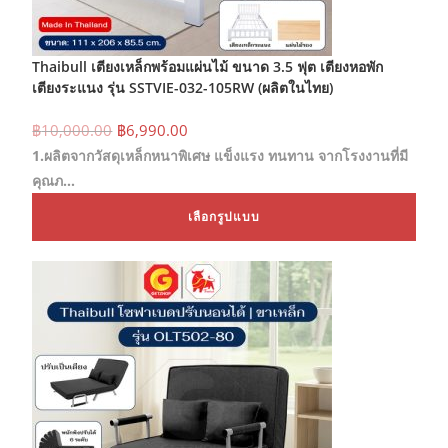
Thaibull เตียงเหล็กพร้อมแผ่นไม้ ขนาด 3.5 ฟุต เตียงหอพัก
เตียงระแนง รุ่น SSTVIE-032-105RW (ผลิตในไทย)
Original
Current
฿
10,000.00
฿
6,990.00
price
price
1.ผลิตจากวัสดุเหล็กหนาพิเศษ แข็งแรง ทนทาน จากโรงงานที่มี
was:
is:
฿10,000.00.
฿6,990.00.
คุณภ…
This
เลือกรูปแบบ
prod
has
mult
varia
The
opti
may
be
chos