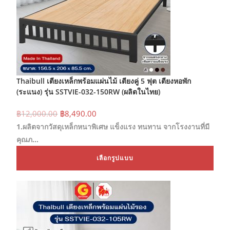
Thaibull เตียงเหล็กพร้อมแผ่นไม้ เตียงคู่ 5 ฟุต เตียงหอพัก
(ระแนง) รุ่น SSTVIE-032-150RW (ผลิตในไทย)
Original
Current
฿
12,000.00
฿
8,490.00
price
price
1.ผลิตจากวัสดุเหล็กหนาพิเศษ แข็งแรง ทนทาน จากโรงงานที่มี
was:
is:
฿12,000.00.
฿8,490.00.
คุณภ…
This
เลือกรูปแบบ
prod
has
mult
varia
The
opti