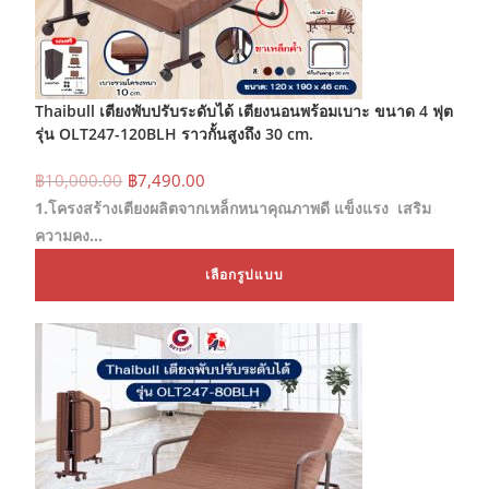
Thaibull เตียงพับปรับระดับได้ เตียงนอนพร้อมเบาะ ขนาด 4 ฟุต
รุ่น OLT247-120BLH ราวกั้นสูงถึง 30 cm.
Original
Current
฿
10,000.00
฿
7,490.00
price
price
1.โครงสร้างเตียงผลิตจากเหล็กหนาคุณภาพดี แข็งแรง เสริม
was:
is:
฿10,000.00.
฿7,490.00.
ความคง…
This
เลือกรูปแบบ
prod
has
mult
varia
The
opti
may
be