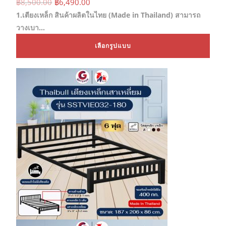
Original
Current
฿
8,500.00
฿
6,490.00
price
price
1.เตียงเหล็ก สินค้าผลิตในไทย (Made in Thailand) สามารถ
was:
is:
฿8,500.00.
฿6,490.00.
วางเบา…
This
เลือกรูปแบบ
prod
has
mult
varia
The
opti
may
be
chos
on
the
prod
page