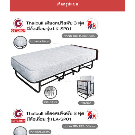
This
เลือกรูปแบบ
prod
has
mult
varia
The
opti
may
be
chos
on
the
prod
page