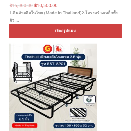
Original
Current
฿
15,000.00
฿
10,500.00
price
price
1.สินค้าผลิตในไทย (Made in Thailand)2.โครงสร้างเหล็กทั้ง
was:
is:
฿15,000.00.
฿10,500.00.
ตัว …
This
เลือกรูปแบบ
prod
has
mult
varia
The
opti
may
be
chos
on
the
prod
page