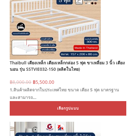
Thaibull เตียงเหล็ก เตียงเหล็กกล่อง 5 ฟุต ขาเหลี่ยม 3 นิ้ว เตียง
นอน รุ่น SSTVIE032-150 (ผลิตในไทย)
Original
Current
฿
8,000.00
฿
5,500.00
price
price
1.สินค้าผลิตจากในประเทศไทย ขนาด เตียง 5 ฟุต มาตรฐาน
was:
is:
฿8,000.00.
฿5,500.00.
และสามารถ…
This
เลือกรูปแบบ
prod
has
mult
varia