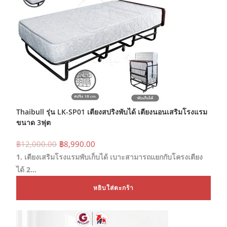
Thaibull รุ่น LK-SP01 เตียงสปริงพับได้ เตียงนอนเสริมโรงแรม
ขนาด 3ฟุต
Original
Current
฿
12,000.00
฿
8,990.00
price
price
1. เตียงเสริมโรงแรมพับเก็บได้ เบาะสามารถแยกกับโครงเตียง
was:
is:
฿12,000.00.
฿8,990.00.
ได้ 2…
หยิบใส่ตะกร้า