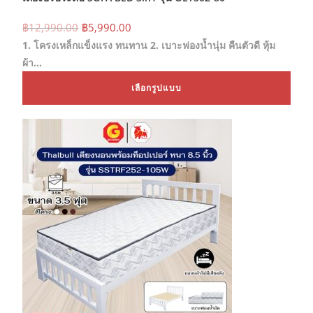
Original
Current
฿
12,990.00
฿
5,990.00
price
price
1. โครงเหล็กแข็งแรง ทนทาน 2. เบาะฟองน้ำนุ่ม คืนตัวดี หุ้ม
was:
is:
฿12,990.00.
฿5,990.00.
ผ้า…
This
เลือกรูปแบบ
prod
has
mult
varia
The
opti
may
be
chos
on
the
prod
page