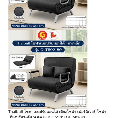
on
the
prod
page
Thaibull โซฟาเบดปรับนอนได้ เตียงโซฟา เฟอร์นิเจอร์ โซฟา
เตียงปรับระดับ SOFA BED 3in1 รุ่น OLT502-80