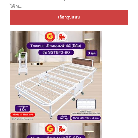
was:
is:
฿14,000.00.
฿8,999.00.
ได้ ห…
This
เลือกรูปแบบ
prod
has
mult
varia
The
opti
may
be
chos
on
the
prod
page