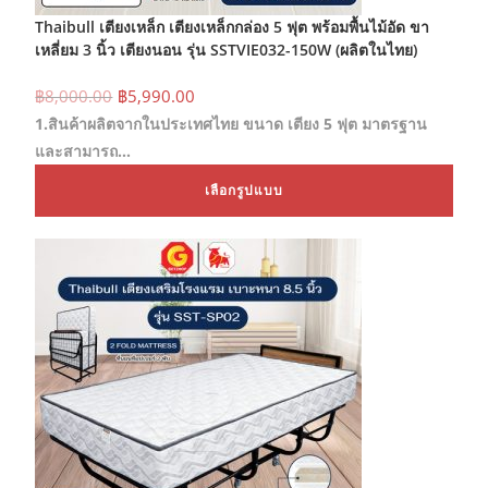
Thaibull เตียงเหล็ก เตียงเหล็กกล่อง 5 ฟุต พร้อมพื้นไม้อัด ขา
เหลี่ยม 3 นิ้ว เตียงนอน รุ่น SSTVIE032-150W (ผลิตในไทย)
Original
Current
฿
8,000.00
฿
5,990.00
price
price
1.สินค้าผลิตจากในประเทศไทย ขนาด เตียง 5 ฟุต มาตรฐาน
was:
is:
฿8,000.00.
฿5,990.00.
และสามารถ…
This
เลือกรูปแบบ
prod
has
mult
varia
The
opti
may
be
chos
on
the