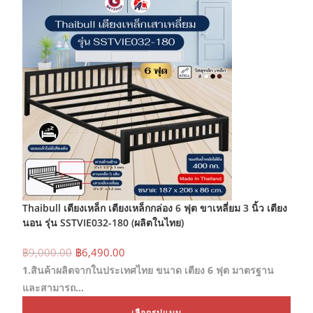
Thaibull เตียงเหล็ก เตียงเหล็กกล่อง 6 ฟุต ขาเหลี่ยม 3 นิ้ว เตียง
นอน รุ่น SSTVIE032-180 (ผลิตในไทย)
Original
Current
฿
9,000.00
฿
6,490.00
price
price
1.สินค้าผลิตจากในประเทศไทย ขนาด เตียง 6 ฟุต มาตรฐาน
was:
is:
฿9,000.00.
฿6,490.00.
และสามารถ…
This
เลือกรูปแบบ