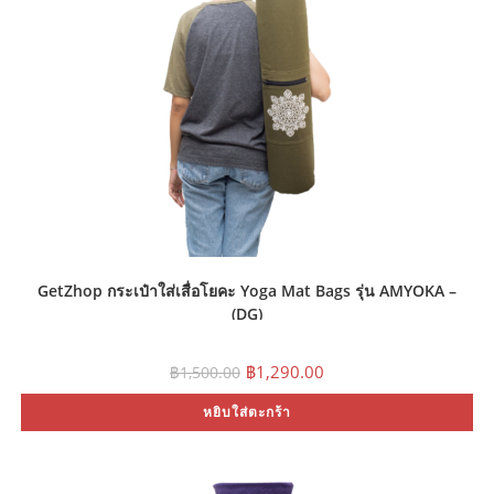
GetZhop กระเป๋าใส่เสื่อโยคะ Yoga Mat Bags รุ่น AMYOKA –
(DG)
Original
Current
฿
1,290.00
฿
1,500.00
price
price
was:
is:
หยิบใส่ตะกร้า
฿1,500.00.
฿1,290.00.