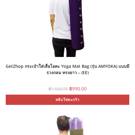
GetZhop กระเป๋าใส่เสื่อโยคะ Yoga Mat Bag (รุ่น AMYOKA) แบบมี
รูวงกลม ทรงยาว – (EE)
Original
Current
฿
990.00
฿
1,500.00
price
price
was:
is:
หยิบใส่ตะกร้า
฿1,500.00.
฿990.00.