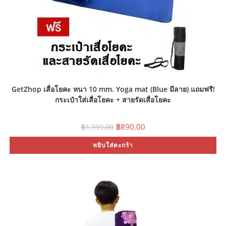
GetZhop เสื่อโยคะ หนา 10 mm. Yoga mat (Blue มีลาย) แถมฟรี!
กระเป๋าใส่เสื่อโยคะ + สายรัดเสื่อโยคะ
Original
Current
฿
890.00
฿
1,999.00
price
price
was:
is:
หยิบใส่ตะกร้า
฿1,999.00.
฿890.00.