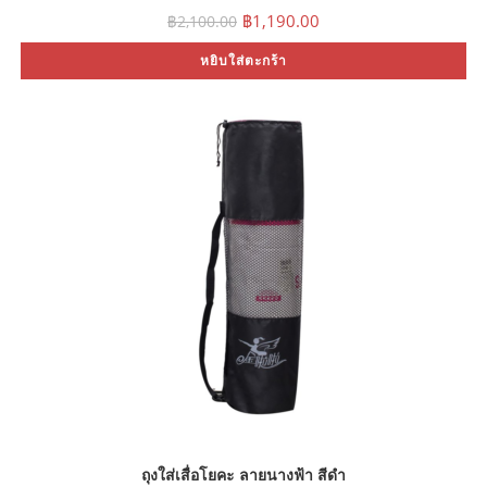
Original
Current
฿
1,190.00
฿
2,100.00
price
price
was:
is:
หยิบใส่ตะกร้า
฿2,100.00.
฿1,190.00.
ถุงใส่เสื่อโยคะ ลายนางฟ้า สีดำ