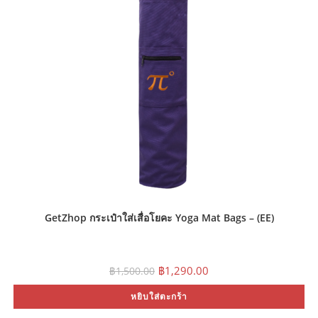
GetZhop กระเป๋าใส่เสื่อโยคะ Yoga Mat Bags – (EE)
Original
Current
฿
1,290.00
฿
1,500.00
price
price
was:
is:
หยิบใส่ตะกร้า
฿1,500.00.
฿1,290.00.