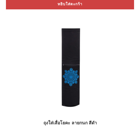
หยิบใส่ตะกร้า
฿2,100.00.
฿1,190.00.
ถุงใส่เสื่อโยคะ ลายกนก สีดำ