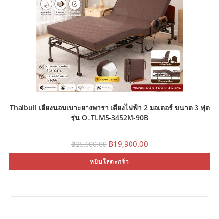
pa
Thaibull เตียงนอนเบาะยางพารา เตียงไฟฟ้า 2 มอเตอร์ ขนาด 3 ฟุต
รุ่น OLTLM5-3452M-90B
Original
Current
฿
19,900.00
฿
25,000.00
price
price
was:
is:
หยิบใส่ตะกร้า
฿25,000.00.
฿19,900.00.