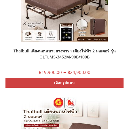
Thaibull เตียงนอนเบาะยางพารา เตียงไฟฟ้า 2 มอเตอร์ รุ่น
OLTLM5-3452M-90B/100B
Price
–
฿
19,900.00
฿
24,900.00
range:
฿19,900.00
Th
เลือกรูปแบบ
through
pr
฿24,900.00
ha
mu
var
Th
op
ma
be
ch
on
th
pr