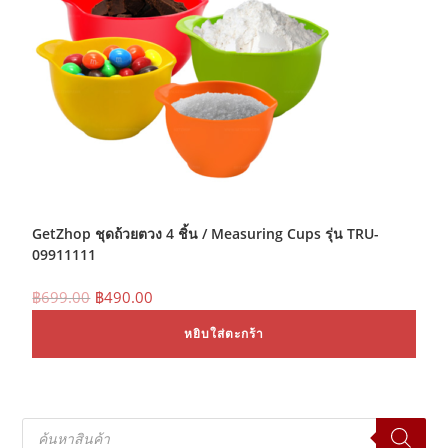
GetZhop ชุดถ้วยตวง 4 ชิ้น / Measuring Cups รุ่น TRU-
09911111
Original
Current
฿
699.00
฿
490.00
price
price
was:
is:
หยิบใส่ตะกร้า
฿699.00.
฿490.00.
Products
search