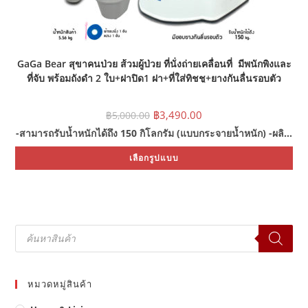
GaGa Bear สุขาคนป่วย ส้วมผู้ป่วย ที่นั่งถ่ายเคลื่อนที่ มีพนักพิงและ
ที่จับ พร้อมถังดำ 2 ใบ+ฝาปิด1 ฝา+ที่ใส่ทิชชู+ยางกันลื่นรอบตัว
Original
Current
฿
3,490.00
฿
5,000.00
price
price
was:
is:
-สามารถรับน้ำหนักได้ถึง 150 กิโลกรัม (แบบกระจายน้ำหนัก) -ผลิ…
฿5,000.00.
฿3,490.00.
Thi
เลือกรูปแบบ
pro
ha
mul
var
Th
opt
ma
be
Products
ch
search
on
the
pro
pa
หมวดหมู่สินค้า