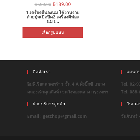
เครื่องปั่นฟองนม เครื่องตีฟอง
Original
Current
฿
189.00
฿
500.00
price
price
นมไฟฟ้า ที่ทำฟองนม
was:
is:
1.เครื่องตีฟองนม ใช้งานง่าย
฿500.00.
฿189.00.
ด้วยปุ่มเปิดปิด2.เครื่องตีฟอง
นม เ…
This
เลือกรูปแบบ
product
has
multiple
variants.
The
options
may
be
chosen
ติดต่อเรา
แผนกบ
on
the
product
อิมพีเรียลลาดพร้าว ชั้น 4 A ฝั่งบิ๊กซี แขวง
Tel. 02-
page
คลองเจ้าคุณสิงห์ เขตวังทองหลาง กรุงเทพฯ
Tel. 088
ฝ่ายบริการลูกค้า
วันเว
Email : getzhop@gmail.com
วันจันทร์