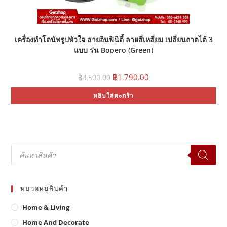
เครื่องทำโดนัทรูปหัวใจ ลายอินฟินิตี้ ลายสี่เหลี่ยม เปลี่ยนถาดได้ 3
แบบ รุ่น Bopero (Green)
Original
Current
฿
1,790.00
฿
4,500.00
price
price
was:
is:
หยิบใส่ตะกร้า
฿4,500.00.
฿1,790.00.
Products
search
หมวดหมู่สินค้า
Home & Living
Home And Decorate