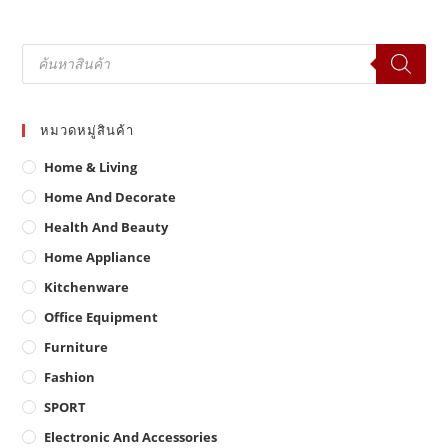
Th
opt
ma
be
Products
ch
search
on
the
pr
pa
หมวดหมู่สินค้า
Home & Living
Home And Decorate
Health And Beauty
Home Appliance
Kitchenware
Office Equipment
Furniture
Fashion
SPORT
Electronic And Accessories