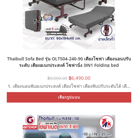
Thaibull Sofa Bed รุ่น OLT504-240-90 เตียงโซฟา เตียงนอนปรับ
ระดับ เตียงอเนกประสงค์ โซฟานั่ง 3IN1 Folding bed
Original
Current
฿
6,490.00
฿
8,000.00
price
price
1. เตียงนอนพับอเนกประสงค์ เตียงโซฟา เตียงพับปรับระดับได้ เตี…
was:
is:
฿8,000.00.
฿6,490.00.
Thi
เลือกรูปแบบ
pr
ha
mul
var
Th
opt
ma
be
ch
on