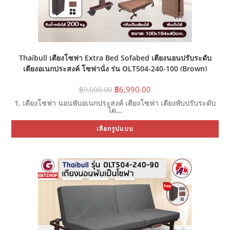
Thaibull เตียงโซฟา Extra Bed Sofabed เตียงนอนปรับระดับ
เตียงอเนกประสงค์ โซฟานั่ง รุ่น OLT504-240-100 (Brown)
Original
Current
฿
6,990.00
฿
9,000.00
price
price
1. เตียงโซฟา นอนพับอเนกประสงค์ เตียงโซฟา เตียงพับปรับระดับ
was:
is:
ได…
฿9,000.00.
฿6,990.00.
Thi
เลือกรูปแบบ
pr
ha
mul
var
Th
opt
ma
be
ch
on
the
pr
pa