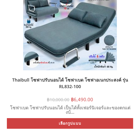
the
pr
pa
Thaibull โซฟาปรับนอนได้ โซฟาเบด โซฟาอเนกประสงค์ รุ่น
RL832-100
Original
Current
฿
6,490.00
฿
10,000.00
price
price
โซฟาเบด โซฟาปรับนอนได้ เป็นได้ทั้งเฟอร์นิเจอร์และของตกแต่
was:
is:
งบ้…
฿10,000.00.
฿6,490.00.
Thi
เลือกรูปแบบ
pr
ha
mul
var