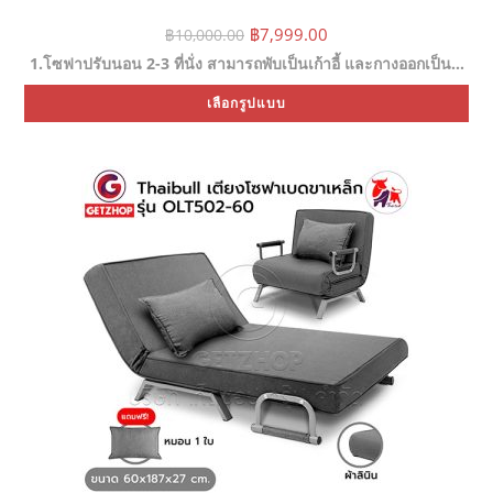
Original
Current
฿
7,999.00
฿
10,000.00
price
price
1.โซฟาปรับนอน 2-3 ที่นั่ง สามารถพับเป็นเก้าอี้ และกางออกเป็น…
was:
is:
฿10,000.00.
฿7,999.00.
Thi
เลือกรูปแบบ
pr
ha
mul
var
Th
opt
ma
be
ch
on
the
pr
pa