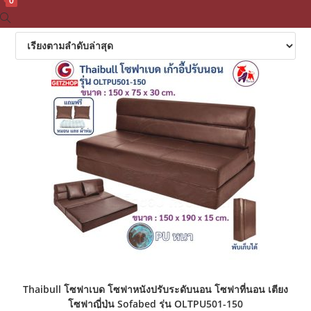
0
Toggle
website
search
Thaibull โซฟาเบด โซฟาหนังปรับระดับนอน โซฟาที่นอน เตียง
โซฟาญี่ปุ่น Sofabed รุ่น OLTPU501-150