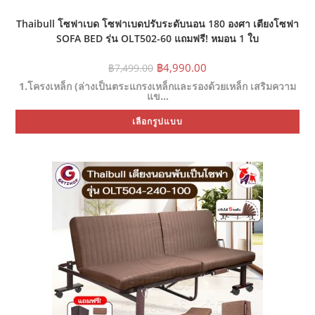
Thaibull โซฟาเบด โซฟาเบดปรับระดับนอน 180 องศา เตียงโซฟา
SOFA BED รุ่น OLT502-60 แถมฟรี! หมอน 1 ใบ
Original
Current
฿
4,990.00
฿
7,499.00
price
price
1.โครงเหล็ก (ล่างเป็นตระแกรงเหล็กและรองด้วยเหล็ก เสริมความ
was:
is:
แข…
฿7,499.00.
฿4,990.00.
Thi
เลือกรูปแบบ
pr
ha
mul
var
Th
opt
ma
be
ch
on
the
pr
pa