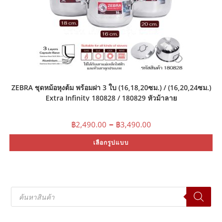
ZEBRA ชุดหม้อหุงต้ม พร้อมฝา 3 ใบ (16,18,20ซม.) / (16,20,24ซม.)
Extra Infinity 180828 / 180829 หัวม้าลาย
Price
–
฿
2,490.00
฿
3,490.00
range:
฿2,490.00
Th
เลือกรูปแบบ
through
pr
฿3,490.00
ha
mu
var
Th
op
ma
Products
be
search
ch
on
th
pr