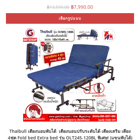
Original
Current
฿
7,990.00
฿
13,599.00
price
price
was:
is:
Th
เลือกรูปแบบ
฿13,599.00.
฿7,990.00.
pr
ha
mu
var
Th
op
ma
be
ch
on
th
pr
pa
Thaibull เตียงนอนพับได้ เตียงนอนปรับระดับได้ เตียงเสริม เตียง
4ฟุต Fold bed Extra bed รุ่น OLT245-120BL พิเศษ! (แขนพับได้)