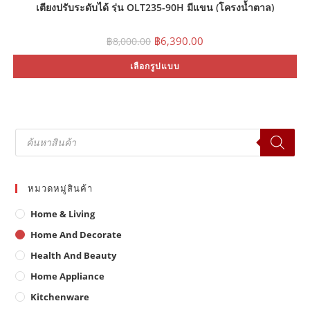
เตียงปรับระดับได้ รุ่น OLT235-90H มีแขน (โครงน้ำตาล)
Original
Current
฿
6,390.00
฿
8,000.00
price
price
was:
is:
Th
เลือกรูปแบบ
฿8,000.00.
฿6,390.00.
pr
ha
mu
var
Th
op
ma
Products
be
search
ch
on
th
pr
pa
หมวดหมู่สินค้า
Home & Living
Home And Decorate
Health And Beauty
Home Appliance
Kitchenware