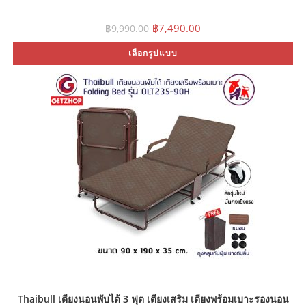
Original
Current
฿
7,490.00
฿
9,990.00
price
price
was:
is:
Th
เลือกรูปแบบ
฿9,990.00.
฿7,490.00.
pr
ha
mu
var
Th
op
ma
be
ch
on
th
pr
pa
Thaibull เตียงนอนพับได้ 3 ฟุต เตียงเสริม เตียงพร้อมเบาะรองนอน