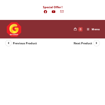
Skip
Special Offer !
to
content
0
Menu
Previous Product
Next Product