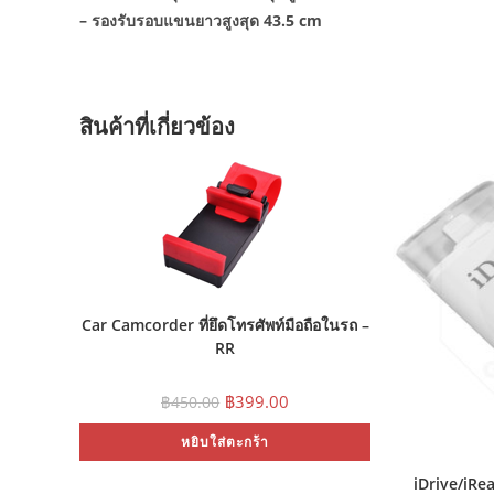
– รองรับรอบแขนยาวสูงสุด 43.5 cm
สินค้าที่เกี่ยวข้อง
Car Camcorder ที่ยึดโทรศัพท์มือถือในรถ –
RR
Original
Current
฿
399.00
฿
450.00
price
price
was:
is:
หยิบใส่ตะกร้า
฿450.00.
฿399.00.
iDrive/iRe