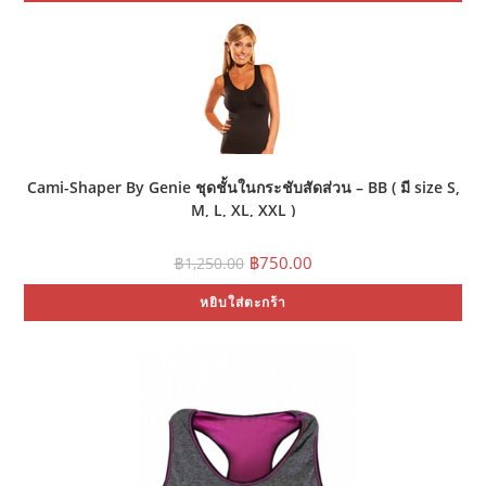
Cami-Shaper By Genie ชุดชั้นในกระชับสัดส่วน – BB ( มี size S,
M, L, XL, XXL )
Original
Current
฿
750.00
฿
1,250.00
price
price
was:
is:
หยิบใส่ตะกร้า
฿1,250.00.
฿750.00.