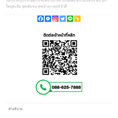
ในกระชับรูปร่าง ชุดกระชับหน้าอก หน้าอกเต่งตึง หน้าอกเซ็กซี่ หน้าอก
Colorful
ใหญ่สะบึม ชุดเพิ่มขนาดหน้าอก เฮลท์ บิวตี้
-
(มี
size
S,
M,
L,
XL,
XXL)
ชิ้น
คำอธิบาย