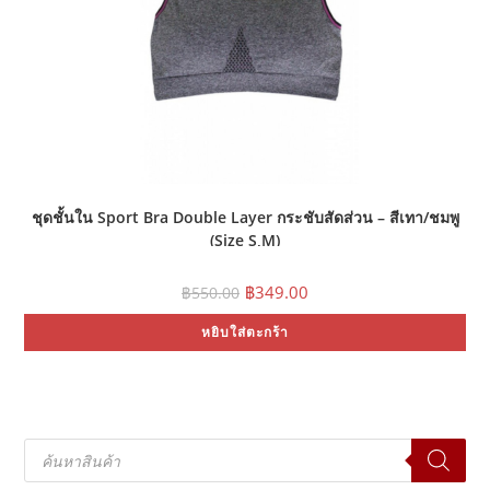
ชุดชั้นใน Sport Bra Double Layer กระชับสัดส่วน – สีเทา/ชมพู
(Size S,M)
Original
Current
฿
349.00
฿
550.00
price
price
was:
is:
หยิบใส่ตะกร้า
฿550.00.
฿349.00.
Products
search