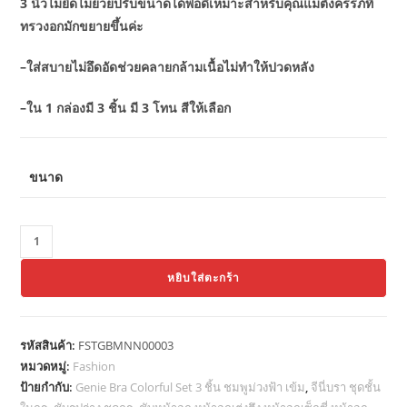
3 นิ้วไม่ยืดไม่ย้วยปรับขนาดได้พอดีเหมาะสำหรับคุณแม่ตั้งครรภ์ที่
ทรวงอกมักขยายขึ้นค่ะ
–ใส่สบายไม่อึดอัดช่วยคลายกล้ามเนื้อไม่ทำให้ปวดหลัง
–ใน 1 กล่องมี 3 ชิ้น มี 3 โทน สีให้เลือก
ขนาด
จำนวน
Genie
หยิบใส่ตะกร้า
Bra
ชุด
ชั้น
รหัสสินค้า:
FSTGBMNN00003
ใน
หมวดหมู่:
Fashion
Genie
ป้ายกำกับ:
Genie Bra Colorful Set 3 ชิ้น ชมพูม่วงฟ้า เข้ม
,
จีนี่บรา ชุดชั้น
bra