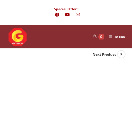
Skip
Special Offer !
to
content
0
Menu
Next Product