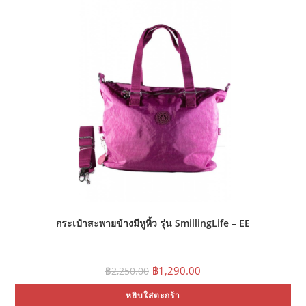
กระเป๋าสะพายข้างมีหูหิ้ว รุ่น SmillingLife – EE
Original
Current
฿
1,290.00
฿
2,250.00
price
price
was:
is:
หยิบใส่ตะกร้า
฿2,250.00.
฿1,290.00.