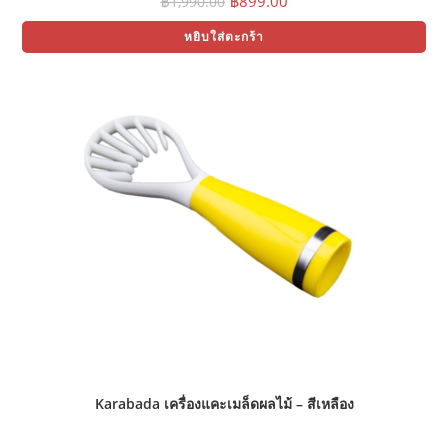
฿
899.00
฿
1,990.00
price
price
was:
is:
หยิบใส่ตะกร้า
฿1,990.00.
฿899.00.
Karabada เครื่องแคะเมล็ดผลไม้ – สีเหลือง