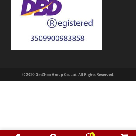
© 2020 GetZhop Group Co.,Ltd. All Rights Reserved.
0