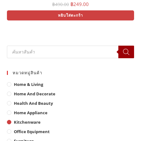
Original
Current
฿
249.00
฿
490.00
price
price
was:
is:
หยิบใส่ตะกร้า
฿490.00.
฿249.00.
Products
search
หมวดหมู่สินค้า
Home & Living
Home And Decorate
Health And Beauty
Home Appliance
Kitchenware
Office Equipment
Furniture