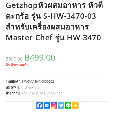
Getzhopหัวผสมอาหาร หัวตี
ตะกร้อ รุ่น S-HW-3470-03
สำหรับเครื่องผสมอาหาร
Master Chef รุ่น HW-3470
Original
Current
฿
499.00
฿
890.00
price
price
สินค้าหมดแล้ว
was:
is:
฿890.00.
฿499.00.
รหัสสินค้า:
KWCMASNN0000502
หมวดหมู่:
Kitchenware
ป้ายกำกับ:
หัวตะกร้อ ตะกร้อ หัวตีตะกร้อ