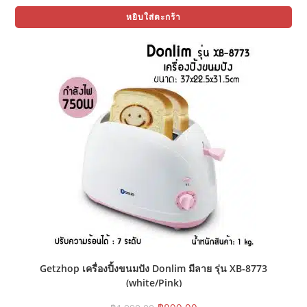
price
price
was:
is:
หยิบใส่ตะกร้า
฿1,350.00.
฿499.00.
Getzhop เครื่องปิ้งขนมปัง Donlim มีลาย รุ่น XB-8773
(white/Pink)
Original
Current