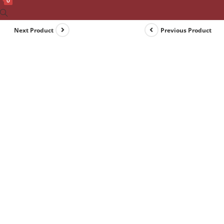
0
Toggle
website
Next Product
Previous Product
search