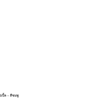
ปิ้ล – สีชมพู