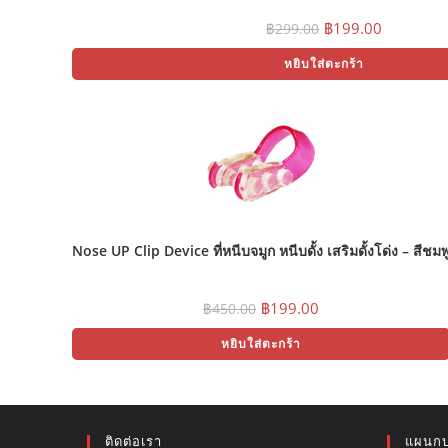
Original
Curren
฿
199.00
฿
299.00
price
price
was:
is:
หยิบใส่ตะกร้า
฿299.00.
฿199.00
Nose UP Clip Device ที่หนีบจมูก หนีบดั้ง เสริมดั้งโด่ง – สีชมพ
Original
Current
฿
199.00
฿
450.00
price
price
was:
is:
หยิบใส่ตะกร้า
฿450.00.
฿199.00.
ติดต่อเรา
แผนกบ