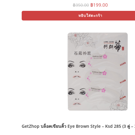
Original
Current
฿
199.00
฿
350.00
price
price
was:
is:
หยิบใส่ตะกร้า
฿350.00.
฿199.00.
GetZhop บล็อคเขียนคิ้ว Eye Brown Style – Ksd 285 (3 คู่ –