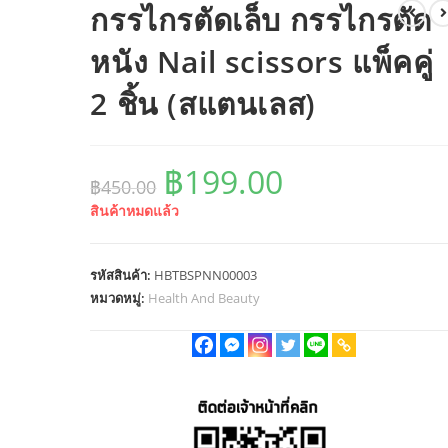
กรรไกรตัดเล็บ กรรไกรตัด
หนัง Nail scissors แพ็คคู่
2 ชิ้น (สแตนเลส)
Original
Current
฿
199.00
฿
450.00
price
price
สินค้าหมดแล้ว
was:
is:
฿450.00.
฿199.00.
รหัสสินค้า:
HBTBSPNN00003
หมวดหมู่:
Health And Beauty