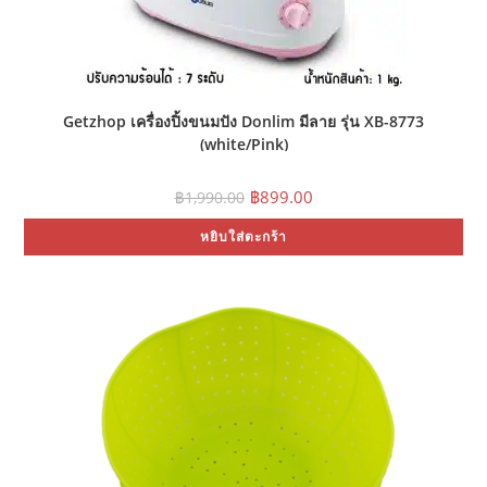
Getzhop เครื่องปิ้งขนมปัง Donlim มีลาย รุ่น XB-8773
(white/Pink)
Original
Current
฿
899.00
฿
1,990.00
price
price
was:
is:
หยิบใส่ตะกร้า
฿1,990.00.
฿899.00.