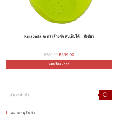
Karabada ตะกร้าล้างผัก พับเก็บได้ – สีเขียว
Original
Current
฿
399.00
฿
780.00
price
price
was:
is:
หยิบใส่ตะกร้า
฿780.00.
฿399.00.
Products
search
หมวดหมู่สินค้า