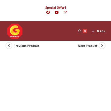
Skip
Special Offer !
to
content
0
Menu
Previous Product
Next Product