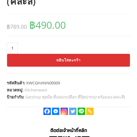
(คละสี)
฿
490.00
Original
Current
฿
789.00
price
price
was:
is:
฿789.00.
฿490.00.
จำนวน
Getzhop
หยิบใส่ตะกร้า
ชุด
มีด
ที่
รหัสสินค้า:
KWCGHANN00009
ปลอก
หมวดหมู่:
Kitchenware
เปลือก
ป้ายกำกับ:
Getzhop ชุดมีด ที่ปลอกเปลือก ที่ปิดปากถุง พร้อมถุง (คละสี)
ที่
ปิดปาก
ถุง
พร้อม
ถุง