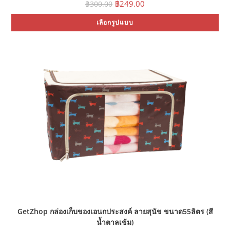
Original
Current
฿
249.00
฿
300.00
price
price
was:
is:
Thi
เลือกรูปแบบ
฿300.00.
฿249.00.
pro
ha
mul
var
Th
opt
ma
be
ch
on
the
pro
pa
GetZhop กล่องเก็บของเอนกประสงค์ ลายสุนัข ขนาด55ลิตร (สี
น้ำตาลเข้ม)