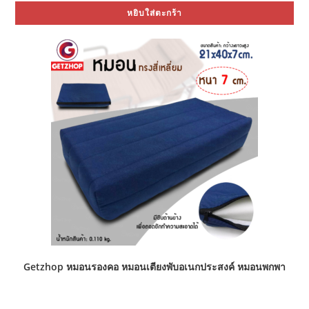
was:
is:
หยิบใส่ตะกร้า
฿400.00.
฿249.00.
Getzhop หมอนรองคอ หมอนเตียงพับอเนกประสงค์ หมอนพกพา