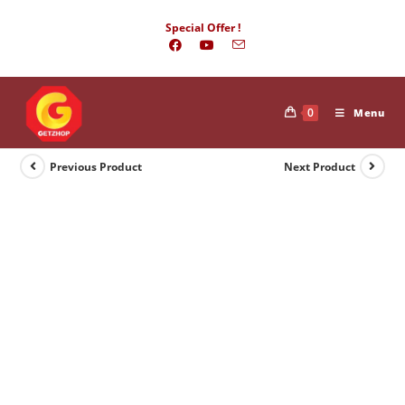
Skip
Special Offer !
to
content
0
Menu
Previous Product
Next Product