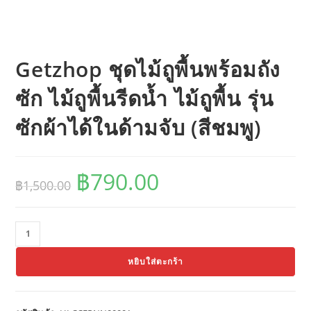
Getzhop ชุดไม้ถูพื้นพร้อมถัง
ซัก ไม้ถูพื้นรีดน้ำ ไม้ถูพื้น รุ่น
ซักผ้าได้ในด้ามจับ (สีชมพู)
฿
790.00
Original
Current
฿
1,500.00
price
price
was:
is:
฿1,500.00.
฿790.00.
จำนวน
Getzhop
หยิบใส่ตะกร้า
ชุด
ไม้
ถู