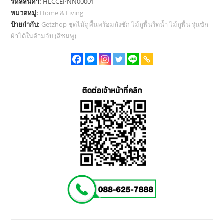
รหัสสินค้า:
HLCCEPNN00001
พื้น
หมวดหมู่:
Home & Living
พร้อม
ป้ายกำกับ:
Getzhop ชุดไม้ถูพื้นพร้อมถังซัก ไม้ถูพื้นรีดน้ำ ไม้ถูพื้น รุ่นซัก
ถัง
ผ้าได้ในด้ามจับ (สีชมพู)
ซัก
ไม้
ถู
พื้น
รีด
น้ำ
ไม้
ถู
พื้น
รุ่น
ซัก
ผ้า
ได้
ใน
ด้าม