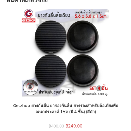
สินค้าที่เกี่ยวข้อง
Getzhop ยางกันลื่น ยารองกันลื่น ยางรองสำหรับล้อเตียงพับ
อเนกประสงค์ 1ชุด (มี 4 ชิ้น) (สีดำ)
Original
Current
฿
249.00
฿
400.00
price
price