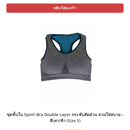
price
price
was:
is:
หยิบใส่ตะกร้า
฿1,250.00.
฿750.00.
ชุดชั้นใน Sport Bra Double Layer กระชับสัดส่วน สวมใส่สบาย –
สีเทา/ฟ้า (Size S)