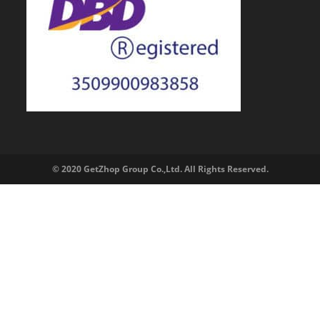
© 2020 GetZhop Group Co.,Ltd. All Rights Reserved.