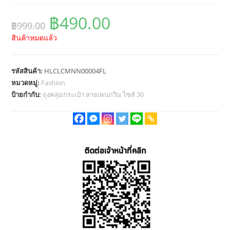
Original
Current
฿
490.00
฿
999.00
price
price
สินค้าหมดแล้ว
was:
is:
฿999.00.
฿490.00.
รหัสสินค้า:
HLCLCMNN00004FL
หมวดหมู่:
Fashion
ป้ายกำกับ:
ถุงคลุมกระเป๋า ลายเพนกวิน ไซส์ 30