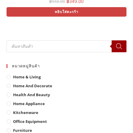
Original
Current
฿
349.00
฿
550.00
price
price
was:
is:
หยิบใส่ตะกร้า
฿550.00.
฿349.00.
Products
search
หมวดหมู่สินค้า
Home & Living
Home And Decorate
Health And Beauty
Home Appliance
Kitchenware
Office Equipment
Furniture