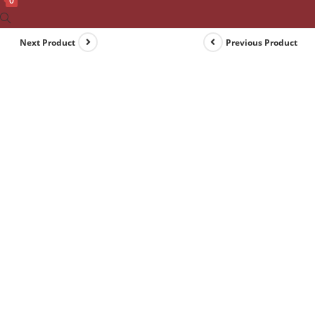
0
Toggle
website
Next Product
Previous Product
search