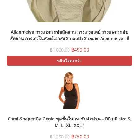
Ailanmeiya กางเกงกระชับสัดส่วน กางเกงสเตย์ กางเกงกระชับ
สัดส่วน กางเกงในสเตย์เอวสูง Smooth Shaper Ailanmeiya- สี
เนื้อ (Size M,L)
Original
Current
฿
499.00
฿
1,000.00
price
price
was:
is:
หยิบใส่ตะกร้า
฿1,000.00.
฿499.00.
Cami-Shaper By Genie ชุดชั้นในกระชับสัดส่วน – BB ( มี size S,
M, L, XL, XXL )
Original
Current
฿
750.00
฿
1,250.00