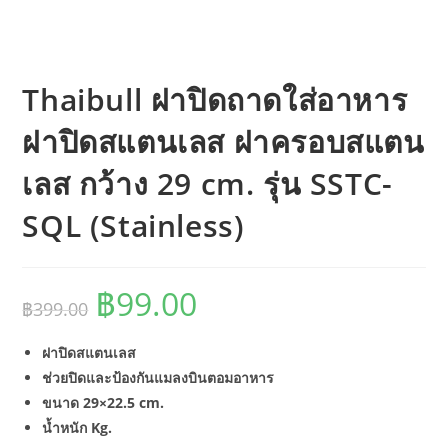
Thaibull ฝาปิดถาดใส่อาหาร
ฝาปิดสแตนเลส ฝาครอบสแตน
เลส กว้าง 29 cm. รุ่น SSTC-
SQL (Stainless)
฿
99.00
Original
Current
฿
399.00
price
price
was:
is:
฿399.00.
฿99.00.
ฝาปิดสแตนเลส
ช่วยปิดและป้องกันแมลงบินตอมอาหาร
ขนาด 29×22.5 cm.
น้ำหนัก Kg.