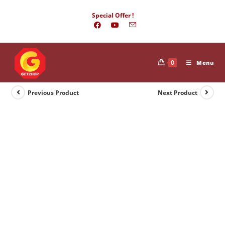
Skip
Special Offer !
to
content
0
Menu
Previous Product
Next Product