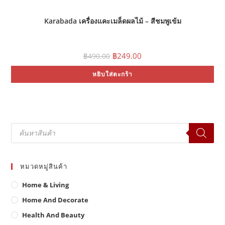
Karabada เครื่องแคะเมล็ดผลไม้ – สีชมพูเข้ม
Original
Current
฿
249.00
฿
490.00
price
price
was:
is:
หยิบใส่ตะกร้า
฿490.00.
฿249.00.
Products
search
หมวดหมู่สินค้า
Home & Living
Home And Decorate
Health And Beauty