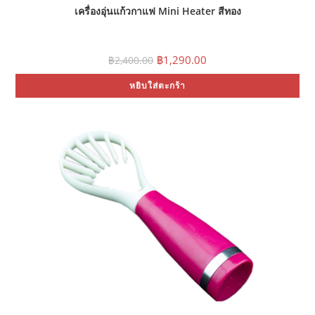
เครื่องอุ่นแก้วกาแฟ Mini Heater สีทอง
Original
Current
฿
1,290.00
฿
2,400.00
price
price
was:
is:
หยิบใส่ตะกร้า
฿2,400.00.
฿1,290.00.