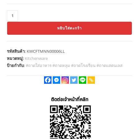
จำนวน
Thaibull
หยิบใส่ตะกร้า
ฝา
ปิด
ถาด
รหัสสินค้า:
KWCFTMNN00006LL
ใส่
หมวดหมู่:
Kitchenware
อาหาร
ป้ายกำกับ:
#ถาดใส่อาหาร #ถาดหลุม #ถาดโรงเรียน #ถาดแสตนเลส
ฝา
ปิด
ส
แตน
เลส
ฝา
ครอบ
ส
แตน
เลส