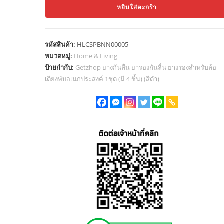
หยิบใส่ตะกร้า
ยาง
กัน
ลื่น
รหัสสินค้า:
HLCSPBNN00005
ยา
หมวดหมู่:
Home & Living
รอง
ป้ายกำกับ:
Getzhop ยางกันลื่น ยารองกันลื่น ยางรองสำหรับล้อ
กัน
เตียงพับอเนกประสงค์ 1ชุด (มี 4 ชิ้น) (สีดำ)
ลื่น
ยาง
รอง
สำหรับ
ล้อ
เตียง
พับ
อเนกประสงค์
1ชุด
(มี
2
ชิ้น)