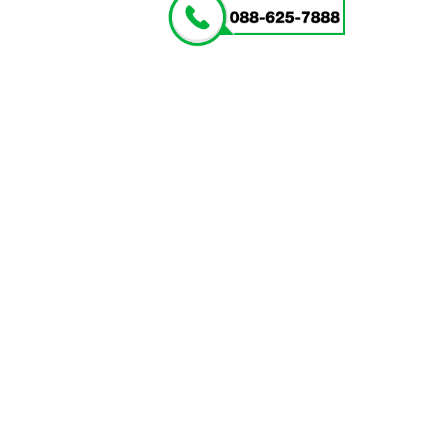
(สีดำ)
ชิ้น