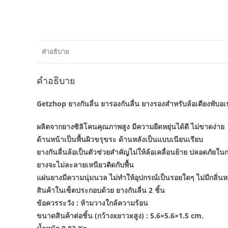
คำอธิบาย
คำอธิบาย
Getzhop ยางกันลื่น ยารองกันลื่น ยางรองสำหรับล้อเตียงพับอเนก
ผลิตจากยางซิลิโคนคุณภาพสูง มีความยืดหยุ่นได้ดี ไม่ขาดง่าย
ด้านหน้าเป็นพื้นผิวขรุขระ ด้านหลังเป็นแบบเนียนเรียบ
ยางกันลื่นล้อเป็นตัวช่วยสำคัญไม่ให้ล้อเคลื่อนย้าย ปลอดภัยใ
ยางจะไม่ละลายเหนียวติดกับพื้น
แผ่นยางมีความนุ่มนวล ไม่ทำให้อุปกรณ์เป็นรอยใดๆ ไม่มีกลิ่นหรือ
สินค้าในเซ็ตประกอบด้วย ยางกันลื่น 2 ชิ้น
ข้อควรระวัง : ห้ามวางใกล้ความร้อน
ขนาดสินค้าต่อชิ้น (กว้างxยาวxสูง) : 5.6×5.6×1.5 cm.