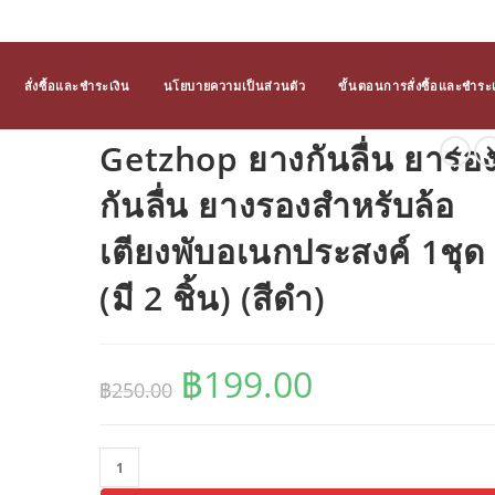
สั่งซื้อและชำระเงิน
นโยบายความเป็นส่วนตัว
ขั้นตอนการสั่งซื้อและชำระเ
Getzhop ยางกันลื่น ยารอ
กันลื่น ยางรองสำหรับล้อ
เตียงพับอเนกประสงค์ 1ชุด
(มี 2 ชิ้น) (สีดำ)
฿
199.00
Original
Current
฿
250.00
price
price
was:
is:
฿250.00.
฿199.00.
จำนวน
Getzhop