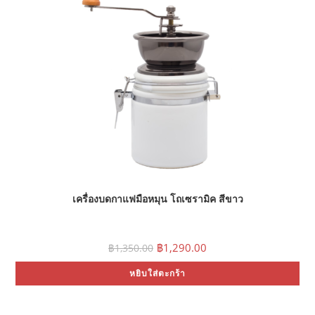
เครื่องบดกาแฟมือหมุน โถเซรามิค สีขาว
Original
Current
฿
1,290.00
฿
1,350.00
price
price
was:
is:
หยิบใส่ตะกร้า
฿1,350.00.
฿1,290.00.