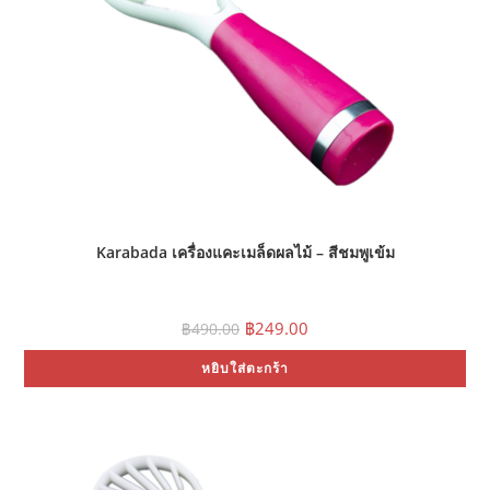
Karabada เครื่องแคะเมล็ดผลไม้ – สีชมพูเข้ม
Original
Current
฿
249.00
฿
490.00
price
price
was:
is:
หยิบใส่ตะกร้า
฿490.00.
฿249.00.