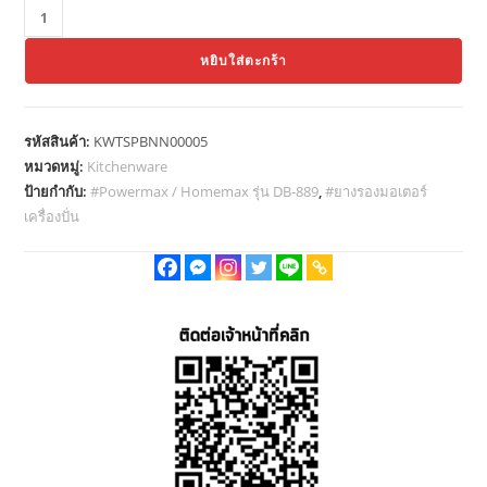
จำนวน
Getzhop
หยิบใส่ตะกร้า
ยาง
รอง
มอเตอร์
รหัสสินค้า:
KWTSPBNN00005
เครื่อง
หมวดหมู่:
Kitchenware
ปั่น
ป้ายกำกับ:
#Powermax / Homemax รุ่น DB-889
,
#ยางรองมอเตอร์
ฐาน
เครื่องปั่น
รอง
เครื่อง
อะไหล่
แท้
Powermax
/
Homemax
รุ่น
DB-
889