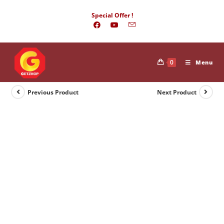
Skip
Special Offer !
to
content
0
Menu
Previous Product
Next Product