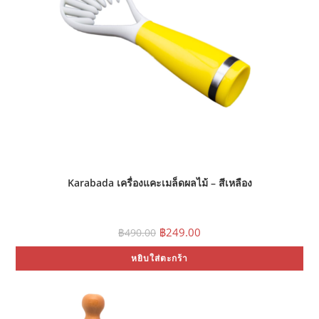
Karabada เครื่องแคะเมล็ดผลไม้ – สีเหลือง
Original
Current
฿
249.00
฿
490.00
price
price
was:
is:
หยิบใส่ตะกร้า
฿490.00.
฿249.00.