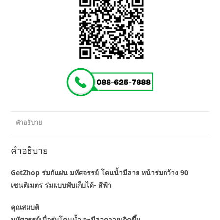
คำอธิบาย
คำอธิบาย
GetZhop ร่มกันฝน มหัศจรรย์ โดนน้ำมีลาย หน้าร่มกว้าง 90
เซนติเมตร ร่มแบบพับเก็บได้- สีฟ้า
คุณสมบติ
มหัศจรรย์เมื่อร่มโดนน้ำ จะมีลวดลายเกิดขึ้น