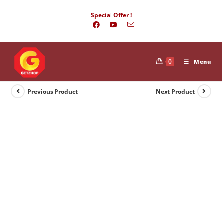
Skip
Special Offer !
to
content
0
Menu
Previous Product
Next Product