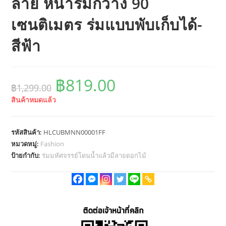
ลาย หน้าร่มกว้าง 90
เซนติเมตร ร่มแบบพับเก็บได้-
สีฟ้า
฿
819.00
Original
Current
฿
1,299.00
price
price
was:
is:
สินค้าหมดแล้ว
฿1,299.00.
฿819.00.
รหัสสินค้า:
HLCUBMNN00001FF
หมวดหมู่:
Fashion
ป้ายกำกับ:
ร่มมหัศจรรย์โดนน้ำแล้วมีลายดอกไม้