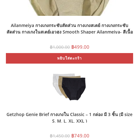
Ailanmeiya กางเกงกระชับสัดส่วน กางเกงสเตย์ กางเกงกระชับ
สัดส่วน กางเกงในสเตย์เอวสูง Smooth Shaper Ailanmeiya- สีเนื้อ
(Size XL,2XL)
Original
Current
฿
499.00
฿
1,000.00
price
price
was:
is:
หยิบใส่ตะกร้า
฿1,000.00.
฿499.00.
Getzhop Genie Brief กางเกงใน Classic – 1 กล่อง มี 3 ชิ้น (มี size
S, M, L, XL, XXL )
Original
Current
฿
749.00
฿
1,450.00
price
price