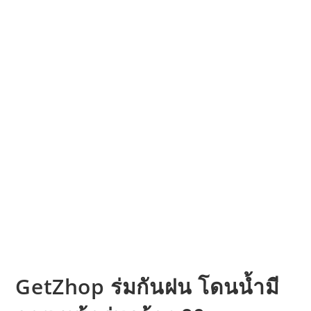
GetZhop ร่มกันฝน โดนน้ำมี