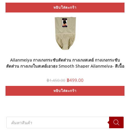
was:
is:
หยิบใส่ตะกร้า
฿1,450.00.
฿749.00.
Ailanmeiya กางเกงกระชับสัดส่วน กางเกงสเตย์ กางเกงกระชับ
สัดส่วน กางเกงในสเตย์เอวสูง Smooth Shaper Ailanmeiya- สีเนื้อ
(Size M,L)
Original
Current
฿
499.00
฿
1,450.00
price
price
was:
is:
หยิบใส่ตะกร้า
฿1,450.00.
฿499.00.
Products
search