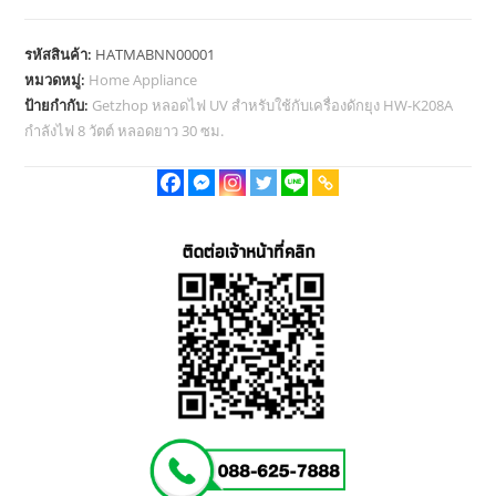
รุ่น
F8T5
รหัสสินค้า:
HATMABNN00001
Black
หมวดหมู่:
Home Appliance
Light
ป้ายกำกับ:
Getzhop หลอดไฟ UV สำหรับใช้กับเครื่องดักยุง HW-K208A
หลอด
กำลังไฟ 8 วัตต์ หลอดยาว 30 ซม.
ไฟ
UV
สำหรับ
ใช้
กับ
เครื่อง
ดัก
ยุง
กำลัง
ไฟ
8
วัตต์
ชิ้น