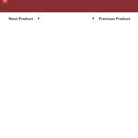
0
Toggle
website
Next Product
Previous Product
search