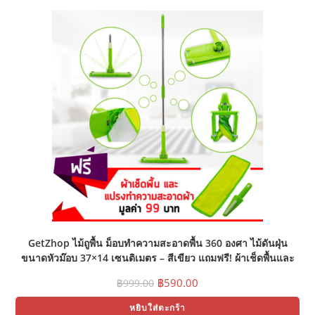
GetZhop ไม้ถูพื้น ม็อบทำความสะอาดพื้น 360 องศา ไม้ดันฝุ่น
ขนาดหัวม๊อบ 37×14 เซนติเมตร – สีเขียว แถมฟรี! ผ้าเช็ดพื้นและ
แปรง
Original
Current
฿
590.00
฿
999.00
price
price
was:
is:
หยิบใส่ตะกร้า