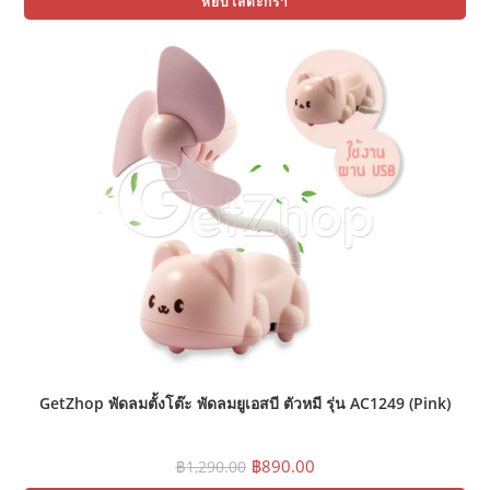
was:
is:
หยิบใส่ตะกร้า
฿1,290.00.
฿890.00.
GetZhop พัดลมตั้งโต๊ะ พัดลมยูเอสบี ตัวหมี รุ่น AC1249 (Pink)
Original
Current
฿
890.00
฿
1,290.00
price
price