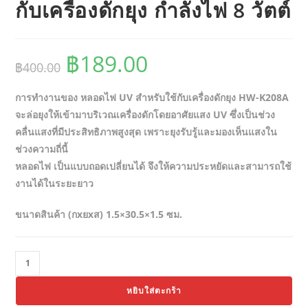
กับเครื่องดักยุง กำลังไฟ 8 วัตต์
Original
Current
฿
189.00
฿
400.00
price
price
การทำงานของ หลอดไฟ UV สำหรับใช้กับเครื่องดักยุง HW-K208A
was:
is:
จะล่อยุงให้เข้ามาบริเวณเครื่องดักโดยอาศัยแสง UV ซึ่งเป็นช่วง
฿400.00.
฿189.00.
คลื่นแสงที่มีประสิทธิภาพสูงสุด เพราะยุงรับรู้และมองเห็นแสงใน
ช่วงความถี่นี้
หลอดไฟ เป็นแบบถอดเปลี่ยนได้ จึงให้ความประหยัดและสามารถใช้
งานได้ในระยะยาว
ขนาดสินค้า (กxยxส) 1.5×30.5×1.5 ซม.
จำนวน
HW-
หยิบใส่ตะกร้า
K208A