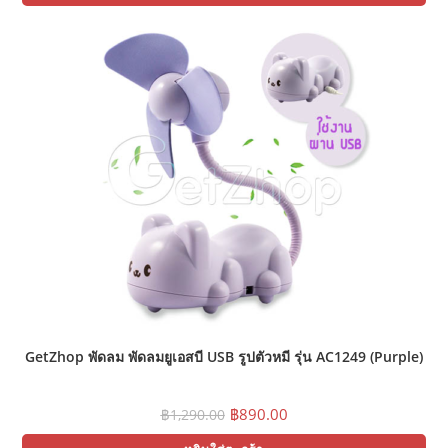
฿999.00.
฿590.00.
GetZhop พัดลม พัดลมยูเอสบี USB รูปตัวหมี รุ่น AC1249 (Purple)
Original
Current
฿
890.00
฿
1,290.00
price
price