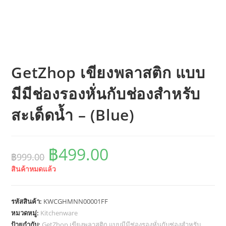
GetZhop เขียงพลาสติก แบบ
มีมีช่องรองหั่นกับช่องสำหรับ
สะเด็ดน้ำ – (Blue)
฿
499.00
Original
Current
฿
999.00
price
price
was:
is:
สินค้าหมดแล้ว
฿999.00.
฿499.00.
รหัสสินค้า:
KWCGHMNN00001FF
หมวดหมู่:
Kitchenware
ป้ายกำกับ:
GetZhop เขียงพลาสติก แบบมีมีช่องรองหั่นกับช่องสำหรับ