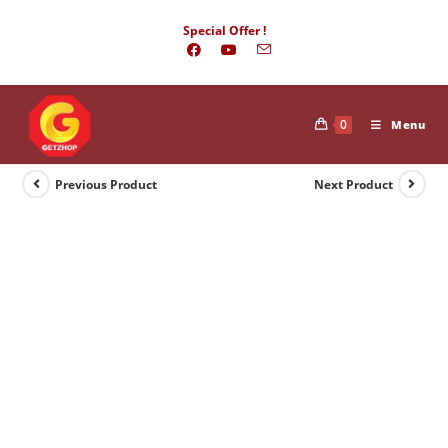
Skip
Special Offer !
to
content
0
Menu
Previous Product
Next Product