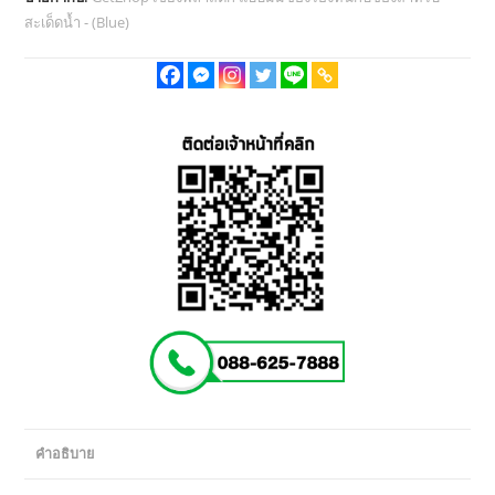
สะเด็ดน้ำ - (Blue)
คำอธิบาย