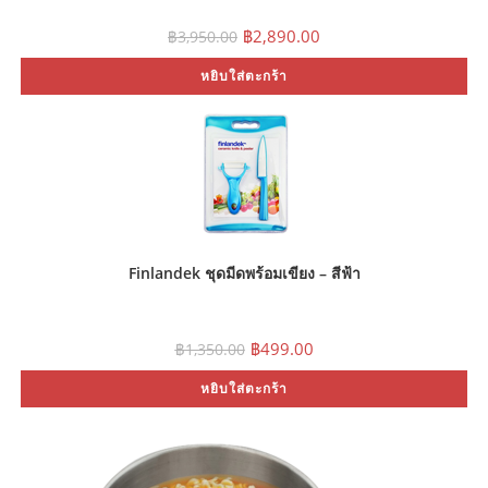
Original
Current
฿
2,890.00
฿
3,950.00
price
price
was:
is:
หยิบใส่ตะกร้า
฿3,950.00.
฿2,890.00.
Finlandek ชุดมีดพร้อมเขียง – สีฟ้า
Original
Current
฿
499.00
฿
1,350.00
price
price
was:
is:
หยิบใส่ตะกร้า
฿1,350.00.
฿499.00.