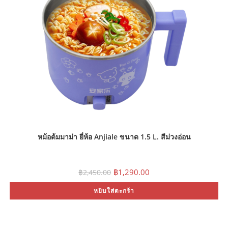
หม้อต้มมาม่า ยี่ห้อ Anjiale ขนาด 1.5 L. สีม่วงอ่อน
Original
Current
฿
1,290.00
฿
2,450.00
price
price
was:
is:
หยิบใส่ตะกร้า
฿2,450.00.
฿1,290.00.