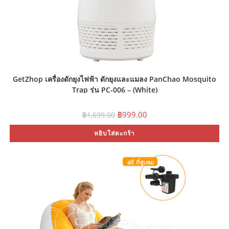
GetZhop เครื่องดักยุงไฟฟ้า ดักยุงและแมลง PanChao Mosquito
Trap รุ่น PC-006 – (White)
Original
Current
฿
999.00
฿
1,699.00
price
price
was:
is:
หยิบใส่ตะกร้า
฿1,699.00.
฿999.00.