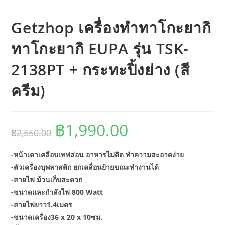
Getzhop เครื่องทำทาโกะยากิ
ทาโกะยากิ EUPA รุ่น TSK-
2138PT + กระทะปิ้งย่าง (สี
ครีม)
฿
1,990.00
Original
Current
฿
2,550.00
price
price
was:
is:
฿2,550.00.
฿1,990.00.
-หน้าเตาเคลือบเทฟล่อน อาหารไม่ติด ทำความสะอาดง่าย
-ตัวเครื่องบุพลาสติก ยกเคลื่อนย้ายขณะทำงานได้
-สายไฟ ม้วนเก็บสะดวก
-ขนาดและกำลังไฟ 800 Watt
-สายไฟยาว1.4เมตร
-ขนาดเครื่อง36 x 20 x 10ซม.