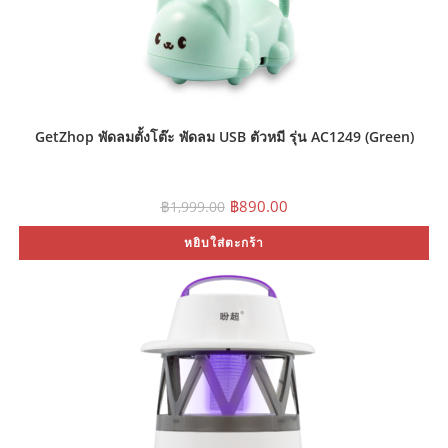
GetZhop พัดลมตั้งโต๊ะ พัดลม USB ตัวหมี รุ่น AC1249 (Green)
Original
Current
฿
890.00
฿
1,999.00
price
price
was:
is:
หยิบใส่ตะกร้า
฿1,999.00.
฿890.00.