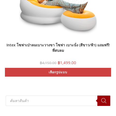
Intex โซฟาเป่าลมเบาะวางขา โซฟา เบาะนั่ง (สีขาว/ฟ้า) แถมฟรี!
ที่สูบลม
Original
Current
฿
1,499.00
฿
4,150.00
price
price
was:
is:
Th
เลือกรูปแบบ
฿4,150.00.
฿1,499.00.
pr
ha
mu
var
Th
op
ma
Products
be
search
ch
on
th
pr