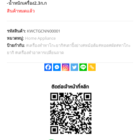
-น้ำหนักเครื่อง2.3ก.ก
สินค้าหมดแล้ว
รหัสสินค้า:
KWCTGCNN00001
หมวดหมู่:
Home Appliance
ป้ายกำกับ:
#เครื่องทำทาโกะยากิ#เตาปิ้งย่าง#หม้อต้ม#ทอด#ผัด#ทาโกะ
ยากิ #เครื่องทำอาหารเปลี่ยนถาด