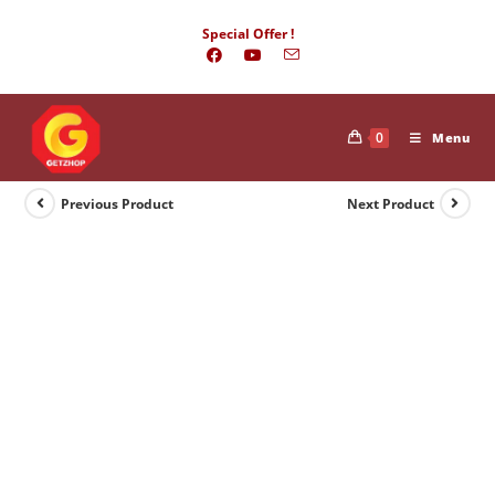
Skip
Special Offer !
to
content
0
Menu
Previous Product
Next Product