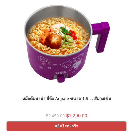
หม้อต้มมาม่า ยี่ห้อ Anjiale ขนาด 1.5 L. สีม่วงเข้ม
Original
Current
฿
1,290.00
฿
2,450.00
price
price
was:
is:
หยิบใส่ตะกร้า
฿2,450.00.
฿1,290.00.