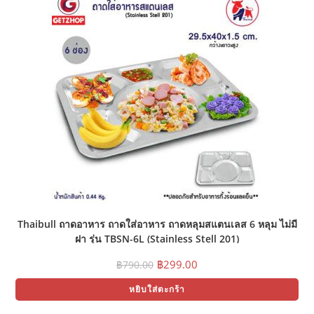
Thaibull ถาดอาหาร ถาดใส่อาหาร ถาดหลุมสแตนเลส 6 หลุม ไม่มี
ฝา รุ่น TBSN-6L (Stainless Stell 201)
Original
Current
฿
299.00
฿
790.00
price
price
was:
is:
หยิบใส่ตะกร้า
฿790.00.
฿299.00.