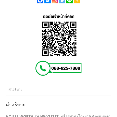
คำอธิบาย
คำอธิบาย
HOUSE WORTH รุ่น HW-2131T เครื่องทำทาโกะยากิ ทำขนมครก