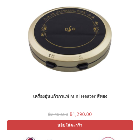
เครื่องอุ่นแก้วกาแฟ Mini Heater สีทอง
Original
Current
฿
1,290.00
฿
2,400.00
price
price
was:
is:
หยิบใส่ตะกร้า
฿2,400.00.
฿1,290.00.