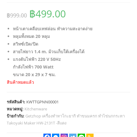
Original
Current
฿
499.00
฿
999.00
price
price
หน้าเตาเคลือบเทฟล่อน ทำความสะอาดง่าย
was:
is:
หลุมทั้งหมด 20 หลุม
฿999.00.
฿499.00.
สวิทซ์เปิด/ปิด
สายไฟยาว 1.4 m. ม้วนเก็บใต้เครื่องได้
แรงดันไฟฟ้า 220 V 50Hz
กำลังไฟฟ้า 700 Watt
ขนาด 20 x 29 x 7 ซม.
สินค้าหมดแล้ว
รหัสสินค้า:
KWTTGPNN00001
หมวดหมู่:
Kitchenware
ป้ายกำกับ:
Getzhop เครื่องทำทาโกะยากิ ทำขนมครก ทำไข่นกกระทา
Takoyaki Maker HW-2131T -สีแดง