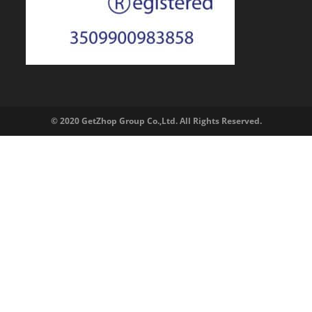
© 2020 GetZhop Group Co.,Ltd. All Rights Reserved.