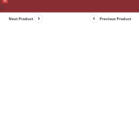
0
Toggle
website
Next Product
Previous Product
search