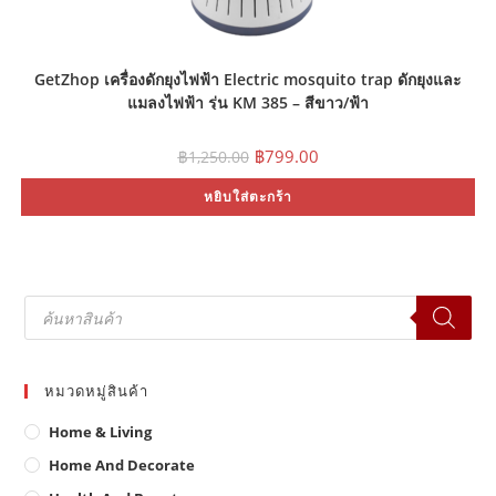
GetZhop เครื่องดักยุงไฟฟ้า Electric mosquito trap ดักยุงและ
แมลงไฟฟ้า รุ่น KM 385 – สีขาว/ฟ้า
Original
Current
฿
799.00
฿
1,250.00
price
price
was:
is:
หยิบใส่ตะกร้า
฿1,250.00.
฿799.00.
Products
search
หมวดหมู่สินค้า
Home & Living
Home And Decorate