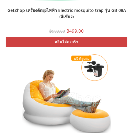
GetZhop เครื่องดักยุงไฟฟ้า Electric mosquito trap รุ่น GB-08A
(สีเขียว)
Original
Current
฿
499.00
฿
999.00
price
price
was:
is:
หยิบใส่ตะกร้า
฿999.00.
฿499.00.