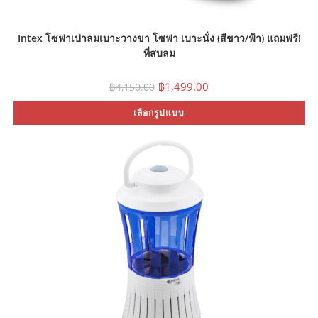
Intex โซฟาเป่าลมเบาะวางขา โซฟา เบาะนั่ง (สีขาว/ฟ้า) แถมฟรี!
ที่สูบลม
Original
Current
฿
1,499.00
฿
4,150.00
price
price
was:
is:
Th
เลือกรูปแบบ
฿4,150.00.
฿1,499.00.
pr
ha
mu
var
Th
op
ma
be
ch
on
th
pr
pa