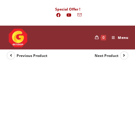
Skip
Special Offer !
to
content
0
Menu
Previous Product
Next Product