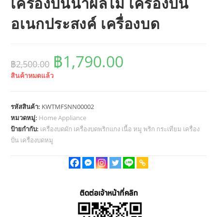
เครื่องปั่นน้ำผลไม้ เครื่องปั่น
อเนกประสงค์ เครื่องบด
฿
1,790.00
Original
Current
฿
2,500.00
price
price
was:
is:
สินค้าหมดแล้ว
฿2,500.00.
฿1,790.00.
รหัสสินค้า:
KWTMFSNN00002
หมวดหมู่:
Home Appliance
ป้ายกำกับ:
เครืองบดผัก เครื่องบดพริกแกง เนื้อ หมู พริก กระเทียม เครื่อง
ปั่น เครื่องบดหมู