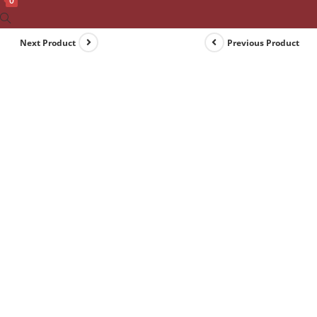
0
Toggle
website
Next Product
Previous Product
search