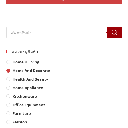
฿10,000.00.
฿6,490.00.
ha
mul
var
Th
opt
ma
be
Products
ch
search
on
the
pr
pa
หมวดหมู่สินค้า
Home & Living
Home And Decorate
Health And Beauty
Home Appliance
Kitchenware
Office Equipment
Furniture
Fashion