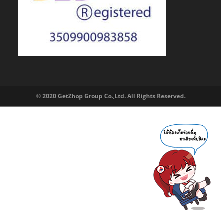
© 2020 GetZhop Group Co.,Ltd. All Rights Reserved.