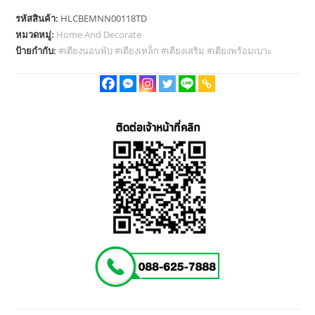
รหัสสินค้า:
HLCBEMNN00118TD
หมวดหมู่:
Home And Decorate
ป้ายกำกับ:
#เตียงนอนพับ #เตียงเหล็ก #เตียงเสริม #เตียงพร้อมเบาะ