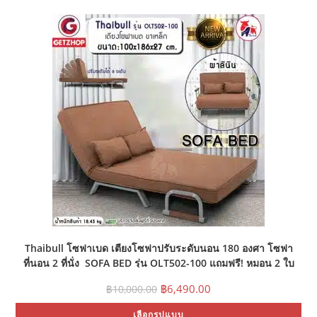
mul
var
Th
opt
ma
be
ch
on
the
pr
pa
Thaibull โซฟาเบด เตียงโซฟาปรับระดับนอน 180 องศา โซฟา
ที่นอน 2 ที่นั่ง SOFA BED รุ่น OLT502-100 แถมฟรี! หมอน 2 ใบ
Original
Current
฿
6,490.00
฿
10,000.00
price
price
Thi
was:
is:
เลือกรูปแบบ
pr