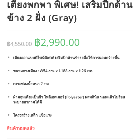
เตียงพกพา พิเศษ! เสริมปีกด้าน
ข้าง 2 ฝั่ง (Gray)
Original
Current
฿
2,990.00
฿
4,550.00
price
price
เตียงออกแบบดีไซน์พิเศษ! เสริมปีกด้านข้าง เพื่อให้การนอนกว้างขึ้น
was:
is:
฿4,550.00.
฿2,990.00.
ขนาดกางเตียง : W54 cm. x L188 cm. x H26 cm.
เบาะฟองน้ำหนา 7 cm.
ผ้าคลุมเตียงเป็นผ้า โพลีเอสเตอร์ (Polyester) ผสมลินิน นอนแล้วไม่ร้อน
ระบายอากาศได้ดี
โครงสร้างเหล็ก แข็งแรง
สินค้าหมดแล้ว