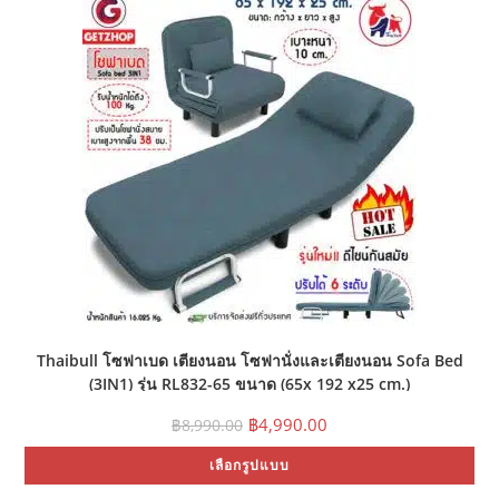
Thaibull โซฟาเบด เตียงนอน โซฟานั่งและเตียงนอน Sofa Bed
(3IN1) รุ่น RL832-65 ขนาด (65x 192 x25 cm.)
Original
Current
฿
4,990.00
฿
8,990.00
price
price
Thi
was:
is:
เลือกรูปแบบ
pr
฿8,990.00.
฿4,990.00.
ha