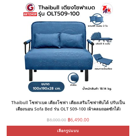
mul
var
Th
opt
ma
be
ch
on
the
pr
pa
Thaibull โซฟาเบด เตียงโซฟา เตียงเสริมโซฟาพับได้ ปรับเป็น
เตียงนอน Sofa Bed รุ่น OLT 509-100 (ผ้าคลุมถอดซักได้)
Original
Current
฿
6,490.00
฿
8,000.00
price
price
Thi
was:
is:
เลือกรูปแบบ
pr
฿8,000.00.
฿6,490.00.
ha