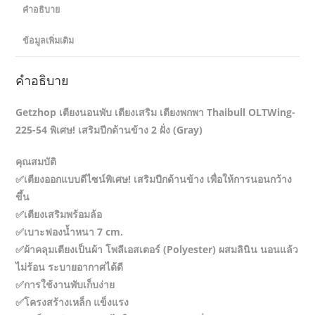
คำอธิบาย
ข้อมูลเพิ่มเติม
คำอธิบาย
Getzhop เตียงนอนพับ เตียงเสริม เตียงพกพา Thaibull OLTWing-
225-54 พิเศษ! เสริมปีกด้านข้าง 2 ฝั่ง (Gray)
คุณสมบัติ
✅เตียงออกแบบดีไซน์พิเศษ! เสริมปีกด้านข้าง เพื่อให้การนอนกว้าง
ขึ้น
✅เตียงเสริมพร้อมล้อ
✅เบาะฟองน้ำหนา 7 cm.
✅ผ้าคลุมเตียงเป็นผ้า โพลีเอสเตอร์ (Polyester) ผสมลินิน นอนแล้ว
ไม่ร้อน ระบายอากาศได้ดี
✅การใช้งานพับเก็บง่าย
✅โครงสร้างเหล็ก แข็งแรง