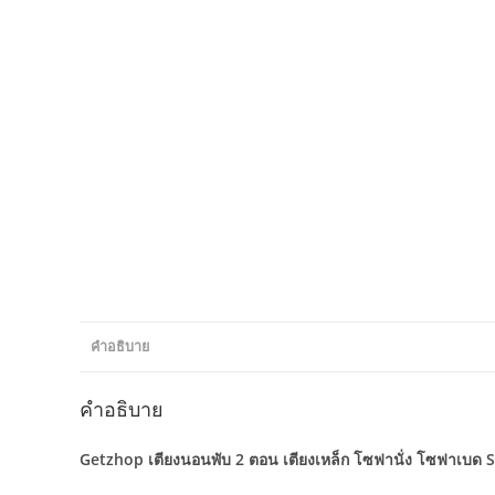
คำอธิบาย
คำอธิบาย
Getzhop เตียงนอนพับ 2 ตอน เตียงเหล็ก โซฟานั่ง โซฟาเบด S