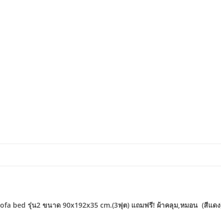
ofa bed รุ่น2 ขนาด 90x192x35 cm.(3ฟุต) แถมฟรี! ผ้าคลุม,หมอน (สีแดง