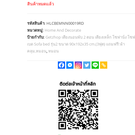
was:
is:
สินค้าหมดแล้ว
฿8,000.00.
฿5,790.00.
รหัสสินค้า:
HLCBEMNN00019RD
หมวดหมู่:
Home And Decorate
ป้ายกำกับ:
Getzhop เตียงนอนพับ 2 ตอน เตียงเหล็ก โซฟานั่ง โซ
เบด Sofa bed รุ่น2 ขนาด 90x192x35 cm.(3ฟุต) แถมฟรี! ผ้า
คลุม,หมอน
,
หมอน