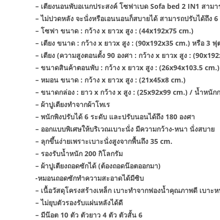
– เตียงนอนพับอเนกประสงค์ โซฟาเบด Sofa bed 2 IN1 สามารถน
– ไม่ปวดหลัง จะนั่งหรือเอนนอนก็สบายได้ สามารถปรับได้ถึง 6
– โซฟา ขนาด : กว้าง x ยาวx สูง : (44x192x75 cm.)
– เตียง ขนาด : กว้าง x ยาวx สูง : (90x192x35 cm.) หรือ 3 ฟุต 
– เตียง (ความสูงตอนตั้ง 90 องศา : กว้าง x ยาวx สูง : (90x19
– ขนาดสินค้าตอนพับ : กว้าง x ยาวx สูง : (26x94x103.5 cm.)
– หมอน ขนาด : กว้าง x ยาวx สูง : (21x45x8 cm.)
– ขนาดกล่อง : ยาว x กว้าง x สูง : (25x92x99 cm.) / น้ำหนักก
– ผ้าปูเตียงทำจากผ้าโทเร
– พนักพิงปรับได้ 6 ระดับ และปรับนอนได้ถึง 180 องศา
– ออกแบบพิเศษให้บริเวณเบาะนั่ง มีความกว้าง-หนา นั่งสบาย
– ลุกขึ้นง่ายเพราะเบาะนั่งสูงจากพื้นถึง 35 cm.
– รองรับน้ำหนัก 200 กิโลกรัม
– ผ้าปูเตียงถอดซักได้ (ต้องถอดน๊อตออกมา)
-หมอนถอดซักทำความสะอาดได้มีซิบ
– เนื้อวัสดุโครงสร้างเหล็ก เบาะทำจากฟองน้ำคุณภาพดี เบาะ
– ไม่ยุบตัวรองรับแผ่นหลังได้ดี
– มีน๊อต 10 ตัว ตัวยาว 4 ตัว ตัวสั้น 6