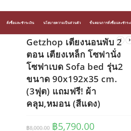
สั่งซื้อและชำระเงิน
นโยบายความเป็นส่วนตัว
ขั้นตอนการสั่งซื้อและชำระเ
Getzhop เตียงนอนพับ 2
ตอน เตียงเหล็ก โซฟานั่ง
โซฟาเบด Sofa bed รุ่น2
ขนาด 90x192x35 cm.
(3ฟุต) แถมฟรี! ผ้า
คลุม,หมอน (สีแดง)
฿
5,790.00
Original
Current
฿
8,000.00
price
price