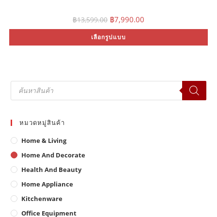
Original
Current
฿
7,990.00
฿
13,599.00
price
price
was:
is:
Th
เลือกรูปแบบ
฿13,599.00.
฿7,990.00.
pr
ha
mu
var
Th
op
ma
Products
be
search
ch
on
th
pr
pa
หมวดหมู่สินค้า
Home & Living
Home And Decorate
Health And Beauty
Home Appliance
Kitchenware
Office Equipment