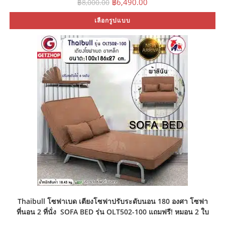
฿
6,490.00
฿
8,000.00
price
price
was:
is:
Th
เลือกรูปแบบ
฿8,000.00.
฿6,490.00.
pr
ha
mu
var
Th
op
ma
be
ch
on
th
pr
pa
Thaibull โซฟาเบด เตียงโซฟาปรับระดับนอน 180 องศา โซฟา
ที่นอน 2 ที่นั่ง SOFA BED รุ่น OLT502-100 แถมฟรี! หมอน 2 ใบ