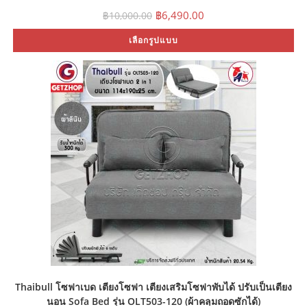
Original
Current
฿
6,490.00
฿
10,000.00
price
price
was:
is:
Th
เลือกรูปแบบ
฿10,000.00.
฿6,490.00.
pr
ha
mu
var
Th
op
ma
be
ch
on
th
pr
pa
Thaibull โซฟาเบด เตียงโซฟา เตียงเสริมโซฟาพับได้ ปรับเป็นเตียง
นอน Sofa Bed รุ่น OLT503-120 (ผ้าคลุมถอดซักได้)