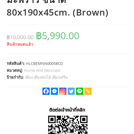
80x190x45cm. (Brown)
฿
5,990.00
Original
Current
฿
10,000.00
price
price
was:
is:
สินค้าหมดแล้ว
฿10,000.00.
฿5,990.00.
รหัสสินค้า:
HLCBEMNN00058CD
หมวดหมู่:
Home And Decorate
ป้ายกำกับ:
เตียง เตียงพับได้ เตียงเสริม