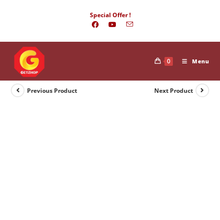
Skip
Special Offer !
to
content
0
Menu
Previous Product
Next Product