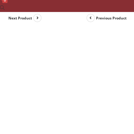
0
Toggle
website
Next Product
Previous Product
search