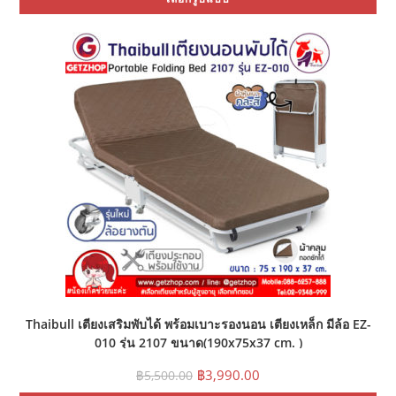
pr
฿8,000.00.
฿6,390.00.
ha
mul
var
Th
opt
ma
be
ch
on
the
pr
pa
Thaibull เตียงเสริมพับได้ พร้อมเบาะรองนอน เตียงเหล็ก มีล้อ EZ-
010 รุ่น 2107 ขนาด(190x75x37 cm. )
Original
Current
฿
3,990.00
฿
5,500.00
price
price