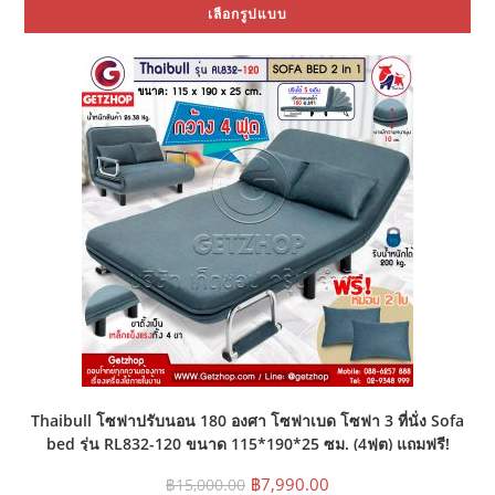
Thi
was:
is:
เลือกรูปแบบ
pr
฿5,500.00.
฿3,990.00.
ha
mul
var
Th
opt
ma
be
ch
on
the
pr
pa
Thaibull โซฟาปรับนอน 180 องศา โซฟาเบด โซฟา 3 ที่นั่ง Sofa
bed รุ่น RL832-120 ขนาด 115*190*25 ซม. (4ฟุต) แถมฟรี!
หมอน 2 ใบ
Original
Current
฿
7,990.00
฿
15,000.00