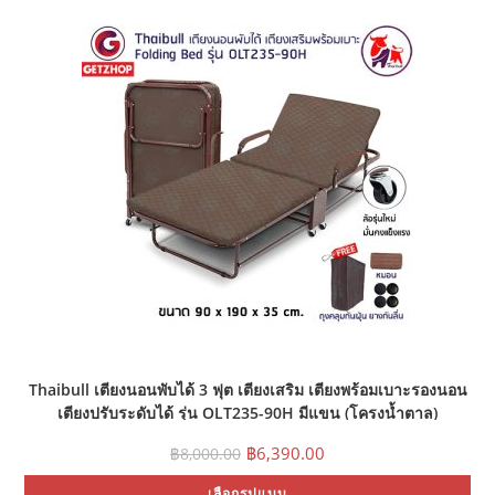
Thaibull เตียงนอนพับได้ 3 ฟุต เตียงเสริม เตียงพร้อมเบาะรองนอน
เตียงปรับระดับได้ รุ่น OLT235-90H มีแขน (โครงน้ำตาล)
Original
Current
฿
6,390.00
฿
8,000.00
price
price
Thi
was:
is:
เลือกรูปแบบ