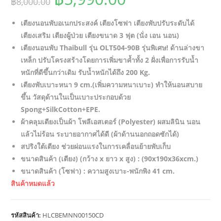
฿
8,000.00
price
price
เตียงนอนพับอเนกประสงค์ เตียงโซฟา เตียงพับปรับระดับได้
was:
is:
เตียงเสริม เตียงผู้ป่วย เตียงขนาด 3 ฟุต (นั่ง เอน นอน)
฿8,000.00.
฿5,990.00.
เตียงนอนพับ Thaibull รุ่น OLT504-90B รุ่นพิเศษ! ด้านล่างขา
เหล็ก ปรับโครงสร้างโดยการเพิ่มขาค้ำทั้ง 2 ฝั่งเพื่อการรับน้ำ
หนักที่ดีขึ้นกว่าเดิม รับน้ำหนักได้ถึง 200 Kg.
เตียงพับเบาะหนา 9 cm.(เพิ่มความหนาเบาะ) ทำให้นอนสบาย
ขึ้น วัสดุด้านในเป็นเบาะประกอบด้วย
Spong+SilkCotton+EPE.
ผ้าคลุมเตียงเป็นผ้า โพลีเอสเตอร์ (Polyester) ผสมลินิน นอน
แล้วไม่ร้อน ระบายอากาศได้ดี (ผ้าด้านนอกถอดซักได้)
สปริงใต้เตียง ช่วยผ่อนแรงในการเคลื่อนย้ายพับเก็บ
ขนาดสินค้า (เตียง) (กว้าง x ยาว x สูง) : (90x190x36xcm.)
ขนาดสินค้า (โซฟา) : ความสูงเบาะ-พนักพิง 41 cm.
สินค้าหมดแล้ว
รหัสสินค้า:
HLCBEMNN00150CD