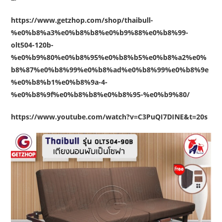
https://www.getzhop.com/shop/thaibull-
%e0%b8%a3%e0%b8%b8%e0%b9%88%e0%b8%99-
olt504-120b-
%e0%b9%80%e0%b8%95%e0%b8%b5%e0%b8%a2%e0%
b8%87%e0%b8%99%e0%b8%ad%e0%b8%99%e0%b8%9e
%e0%b8%b1%e0%b8%9a-4-
%e0%b8%9f%e0%b8%b8%e0%b8%95-%e0%b9%80/
https://www.youtube.com/watch?v=C3PuQI7DINE&t=20s