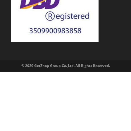
© 2020 GetZhop Group Co.,Ltd. All Rights Reserved.