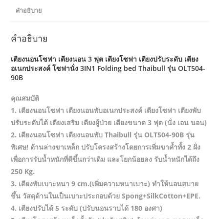
คำอธิบาย
คำอธิบาย
เตียงนอนโซฟา เตียงนอน 3 ฟุต เตียงโซฟา เตียงปรับระดับ เตียง
อเนกประสงค์ โซฟานั่ง 3IN1 Folding bed Thaibull รุ่น OLT504-
90B
คุณสมบัติ
1. เตียงนอนโซฟา เตียงนอนพับอเนกประสงค์ เตียงโซฟา เตียงพับ
ปรับระดับได้ เตียงเสริม เตียงผู้ป่วย เตียงขนาด 3 ฟุต (นั่ง เอน นอน)
2. เตียงนอนโซฟา เตียงนอนพับ Thaibull รุ่น OLT504-90B รุ่น
พิเศษ! ด้านล่างขาเหล็ก ปรับโครงสร้างโดยการเพิ่มขาค้ำทั้ง 2 ฝั่ง
เพื่อการรับน้ำหนักที่ดีขึ้นกว่าเดิม และโยกน้อยลง รับน้ำหนักได้ถึง
250 Kg.
3. เตียงพับเบาะหนา 9 cm.(เพิ่มความหนาเบาะ) ทำให้นอนสบาย
ขึ้น วัสดุด้านในเป็นเบาะประกอบด้วย Spong+SilkCotton+EPE.
4. เตียงปรับได้ 5 ระดับ (ปรับนอนราบได้ 180 องศา)