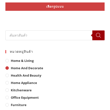
price
price
Thi
was:
is:
เลือกรูปแบบ
pr
฿15,000.00.
฿7,990.00.
ha
mul
var
Th
opt
ma
be
Products
ch
search
on
the
pr
pa
หมวดหมู่สินค้า
Home & Living
Home And Decorate
Health And Beauty
Home Appliance
Kitchenware
Office Equipment
Furniture