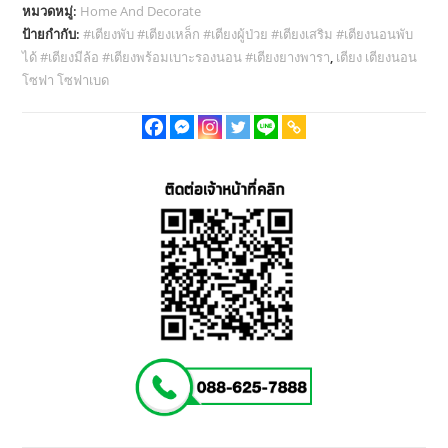
หมวดหมู่:
Home And Decorate
ป้ายกำกับ:
#เตียงพับ #เตียงเหล็ก #เตียงผู้ป่วย #เตียงเสริม #เตียงนอนพับ
ได้ #เตียงมีล้อ #เตียงพร้อมเบาะรองนอน #เตียงยางพารา
,
เตียง เตียงนอน
โซฟา โซฟาเบด