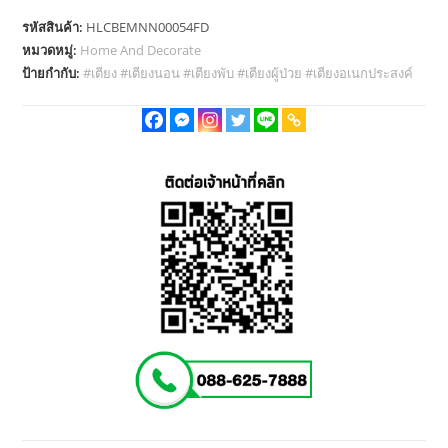
รหัสสินค้า:
HLCBEMNN00054FD
หมวดหมู่:
Home And Decorate
ป้ายกำกับ:
#เตียง #เตียงนอน #เตียงพับ #เตียงผู้ป่วย #เตียงอเนกประสงค์