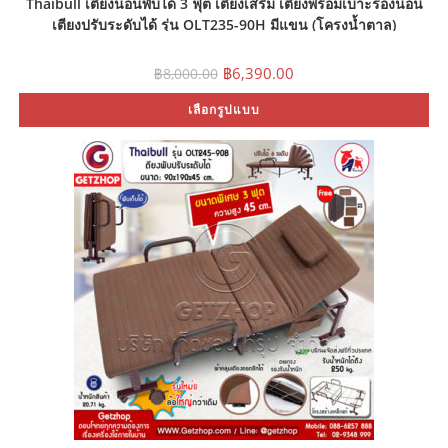
Thaibull เตียงนอนพับได้ 3 ฟุต เตียงเสริม เตียงพร้อมเบาะรองนอน
เตียงปรับระดับได้ รุ่น OLT235-90H มีแขน (โครงน้ำตาล)
Original
Current
฿
6,390.00
฿
8,000.00
price
price
was:
is:
Th
เลือกรูปแบบ
฿8,000.00.
฿6,390.00.
pr
ha
mu
var
Th
op
ma
be
ch
on
th
pr
pa