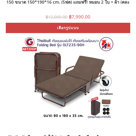
150 ขนาด 150*190*16 cm. (5ฟุต) แถมฟรี! หมอน 2 ใบ + ผ้า (คละ
แบบ)
Original
Current
฿
7,990.00
฿
12,000.00
price
price
was:
is:
Th
เลือกรูปแบบ
฿12,000.00.
฿7,990.00.
pr
ha
mu
var
Th
op
ma
be
ch
on
th
pr
pa