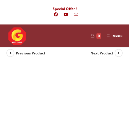
Skip
Special Offer !
to
content
0
Menu
Previous Product
Next Product