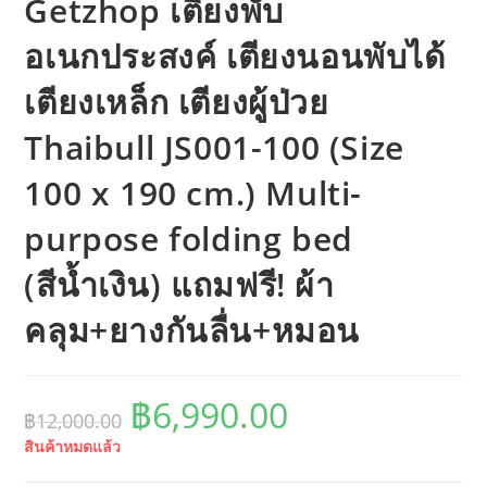
Getzhop เตียงพับ
อเนกประสงค์ เตียงนอนพับได้
เตียงเหล็ก เตียงผู้ป่วย
Thaibull JS001-100 (Size
100 x 190 cm.) Multi-
purpose folding bed
(สีน้ำเงิน) แถมฟรี! ผ้า
คลุม+ยางกันลื่น+หมอน
฿
6,990.00
Original
Current
฿
12,000.00
price
price
was:
is:
สินค้าหมดแล้ว
฿12,000.00.
฿6,990.00.