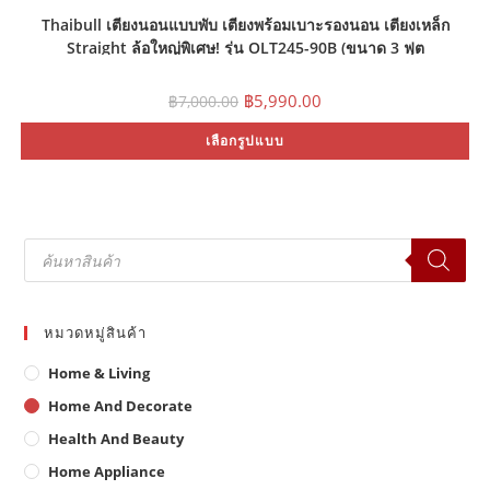
Thaibull เตียงนอนแบบพับ เตียงพร้อมเบาะรองนอน เตียงเหล็ก
Straight ล้อใหญ่พิเศษ! รุ่น OLT245-90B (ขนาด 3 ฟุต
90x190x45cm.)
Original
Current
฿
5,990.00
฿
7,000.00
price
price
was:
is:
Th
เลือกรูปแบบ
฿7,000.00.
฿5,990.00.
pr
ha
mu
var
Th
op
ma
Products
be
search
ch
on
th
pr
pa
หมวดหมู่สินค้า
Home & Living
Home And Decorate
Health And Beauty
Home Appliance