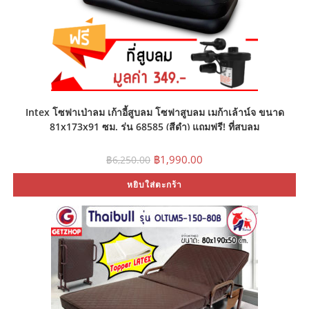
Intex โซฟาเป่าลม เก้าอี้สูบลม โซฟาสูบลม เมก้าเล้าน์จ ขนาด
81x173x91 ซม. รุ่น 68585 (สีดำ) แถมฟรี! ที่สูบลม
Original
Current
฿
1,990.00
฿
6,250.00
price
price
was:
is:
หยิบใส่ตะกร้า
฿6,250.00.
฿1,990.00.