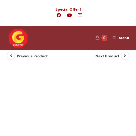
Skip
Special Offer !
to
content
0
Menu
Previous Product
Next Product