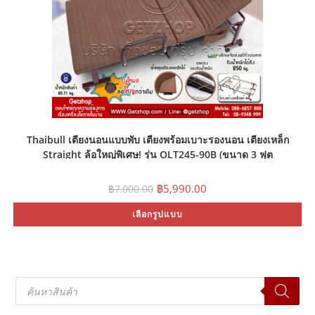
Thaibull เตียงนอนแบบพับ เตียงพร้อมเบาะรองนอน เตียงเหล็ก
Straight ล้อใหญ่พิเศษ! รุ่น OLT245-90B (ขนาด 3 ฟุต
90x190x45cm.)
Original
Current
฿
5,990.00
฿
7,000.00
price
price
was:
is:
Th
เลือกรูปแบบ
฿7,000.00.
฿5,990.00.
pr
ha
mu
var
Th
op
ma
Products
be
search
ch
on
th