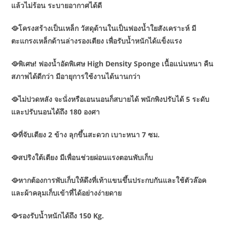
แล้วไม่ร้อน ระบายอากาศได้ดี
🥘โครงสร้างเป็นเหล็ก วัสดุด้านในเป็นฟองน้ำใยสังเคราะห์ มี
ตะแกรงเหล็กด้านล่างรองเตียง เพื่อรับน้ำหนักได้แข็งแรง
🥘พิเศษ! ฟองน้ำอัดพิเศษ High Density Sponge เนื้อแน่นหนา คืน
สภาพได้ดีกว่า มีอายุการใช้งานได้นานกว่า
🥘ไม่ปวดหลัง จะนั่งหรือเอนนอนก็สบายได้ พนักพิงปรับได้ 5 ระดับ
และปรับนอนได้ถึง 180 องศา
🥘ที่จับเตียง 2 ข้าง ลุกขึ้นสะดวก เบาะหนา 7 ซม.
🥘สปริงใต้เตียง มีเพื่อนช่วยผ่อนแรงตอนพับเก็บ
🥘หากต้องการพับเก็บให้ดึงที่เท้าแขนขึ้นประกบกันและใช้ตัวล๊อค
และผ้าคลุมเก็บเข้าที่ได้อย่างง่ายดาย
🥘รองรับน้ำหนักได้ถึง 150 Kg.