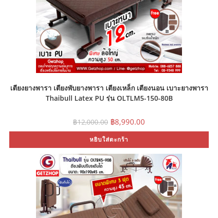
เตียงยางพารา เตียงพับยางพารา เตียงเหล็ก เตียงนอน เบาะยางพารา
Thaibull Latex PU รุ่น OLTLM5-150-80B
Original
Current
฿
8,990.00
฿
12,000.00
price
price
was:
is:
หยิบใส่ตะกร้า
฿12,000.00.
฿8,990.00.