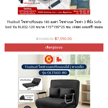
Thaibull โซฟาปรับนอน 180 องศา โซฟาเบด โซฟา 3 ที่นั่ง Sofa
bed รุ่น RL832-120 ขนาด 115*190*25 ซม. (4ฟุต) แถมฟรี! หมอน
2 ใบ
Original
Current
฿
7,990.00
฿
15,000.00
price
price
was:
is:
Th
เลือกรูปแบบ
฿15,000.00.
฿7,990.00.
pr
ha
mu
var
Th
op
ma
be
ch
on
th
pr
pa