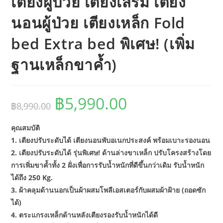
เตียงผู้ป่วย เตียงเสริม เตียง
นอนผู้ป่วย เตียงเหล็ก Fold
bed Extra bed พิเศษ! (เพิ่ม
ฐานเหล็กขาค้ำ)
฿
5,990.00
Original
Current
฿
8,990.00
price
price
was:
is:
฿8,990.00.
฿5,990.00.
คุณสมบัติ
1. เตียงปรับระดับได้ เตียงนอนพับอเนกประสงค์ พร้อมเบาะรองนอน
2. เตียงปรับระดับได้ รุ่นพิเศษ! ด้านล่างขาเหล็ก ปรับโครงสร้างโดย
การเพิ่มขาค้ำทั้ง 2 ฝั่งเพื่อการรับน้ำหนักที่ดีขึ้นกว่าเดิม รับน้ำหนัก
ได้ถึง 250 Kg.
3. ผ้าคลุมด้านนอกเป็นผ้าผสมโพลีเอสเตอร์กับผสมผ้าฝ้าย (ถอดซัก
ได้)
4. ตระแกรงเหล็กด้านหลังเตียงรองรับน้ำหนักได้ดี