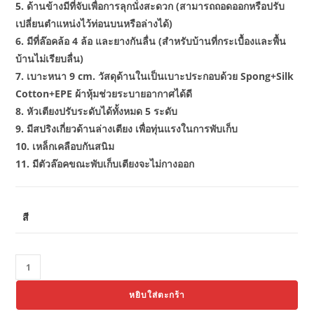
5. ด้านข้างมีที่จับเพื่อการลุกนั่งสะดวก (สามารถถอดออกหรือปรับ
เปลี่ยนตำแหน่งไว้ท่อนบนหรือล่างได้)
6. มีที่ล๊อคล้อ 4 ล้อ และยางกันลื่น (สำหรับบ้านที่กระเบื้องและพื้น
บ้านไม่เรียบลื่น)
7. เบาะหนา 9 cm. วัสดุด้านในเป็นเบาะประกอบด้วย Spong+Silk
Cotton+EPE ผ้าหุ้มช่วยระบายอากาศได้ดี
8. หัวเตียงปรับระดับได้ทั้งหมด 5 ระดับ
9. มีสปริงเกี่ยวด้านล่างเตียง เพื่อทุ่นแรงในการพับเก็บ
10. เหล็กเคลือบกันสนิม
11. มีตัวล๊อคขณะพับเก็บเตียงจะไม่กางออก
สี
จำนวน
Thaibull
หยิบใส่ตะกร้า
รุ่น