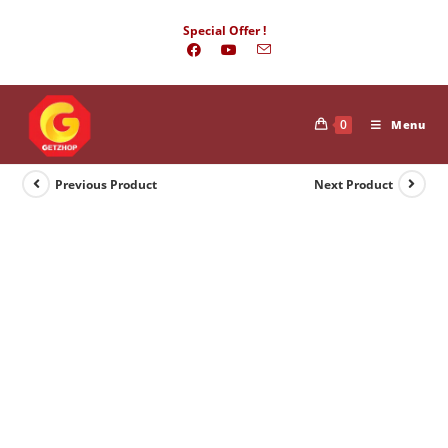
Skip
Special Offer !
to
content
0
Menu
Previous Product
Next Product