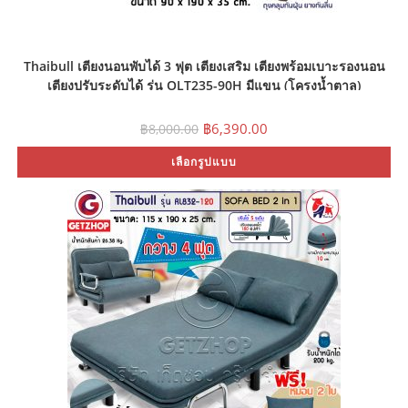
Thaibull เตียงนอนพับได้ 3 ฟุต เตียงเสริม เตียงพร้อมเบาะรองนอน
เตียงปรับระดับได้ รุ่น OLT235-90H มีแขน (โครงน้ำตาล)
Original
Current
฿
6,390.00
฿
8,000.00
price
price
was:
is:
Th
เลือกรูปแบบ
฿8,000.00.
฿6,390.00.
pr
ha
mu
var
Th
op
ma
be
ch
on
th
pr
pa