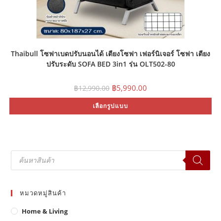
Thaibull โซฟาเบดปรับนอนได้ เตียงโซฟา เฟอร์นิเจอร์ โซฟา เตียง
ปรับระดับ SOFA BED 3in1 รุ่น OLT502-80
Original
Current
฿
5,990.00
฿
12,990.00
price
price
was:
is:
Th
เลือกรูปแบบ
฿12,990.00.
฿5,990.00.
pr
ha
mu
var
Th
op
ma
Products
be
search
ch
on
th
pr
pa
หมวดหมู่สินค้า
Home & Living