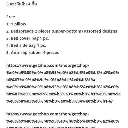
5.ยางกันลื่น 4 ชิ้น
Free
1. 1 pillow
2. Bedspreads 2 pieces (upper-bottom) assorted designs
3. Bed cover bag 1 pc.
4. Bed side bag 1 pc.
5. Anti-slip rubber 4 pieces
https://www.getzhop.com/shop/getzhop-
%e0%b9%80%e0%b8%95%e0%b8%b5%e0%b8%a2%e0%
b8%87%e0%b8%9e%e0%b8%b1%e0%b8%9a-
%e0%b9%80%e0%b8%95%e0%b8%b5%e0%b8%a2%e0%
b8%87%e0%b8%9b%e0%b8%a3%e0%b8%b1%e0%b8%9a
%e0%b8%a3%e0%b8%b0%e0%b8%94%e0%b8%b1-6/
https://www.getzhop.com/shop/getzhop-
%e0%b9%80%e0%b8%95%e0%b8%b5%e0%b8%a2%e0%