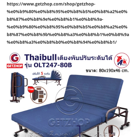
https://www.getzhop.com/shop/getzhop-
%e0%b9%80%e0%b8%95%e0%b8%b5%e0%b8%a2%e0%
b8%87%e0%b8%9e%e0%b8%b1%e0%b8%9a-
%e0%b9%80%e0%b8%95%e0%b8%b5%e0%b8%a2%e0%
b8%87%e0%b8%9b%e0%b8%a3%e0%b8%b1%e0%b8%9a
%e0%b8%a3%e0%b8%b0%e0%b8%94%e0%b8%b1/