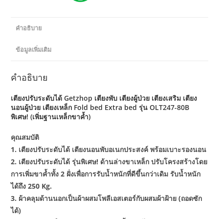
เหล็ก
Fold
bed
คำอธิบาย
Extra
ข้อมูลเพิ่มเติม
bed
พิเศษ!
(เพิ่ม
คำอธิบาย
ฐาน
เตียงปรับระดับได้ Getzhop เตียงพับ เตียงผู้ป่วย เตียงเสริม เตียง
เหล็ก
นอนผู้ป่วย เตียงเหล็ก Fold bed Extra bed รุ่น OLT247-80B
ขา
พิเศษ! (เพิ่มฐานเหล็กขาค้ำ)
ค้ำ)
ชิ้น
คุณสมบัติ
1. เตียงปรับระดับได้ เตียงนอนพับอเนกประสงค์ พร้อมเบาะรองนอน
2. เตียงปรับระดับได้ รุ่นพิเศษ! ด้านล่างขาเหล็ก ปรับโครงสร้างโดย
การเพิ่มขาค้ำทั้ง 2 ฝั่งเพื่อการรับน้ำหนักที่ดีขึ้นกว่าเดิม รับน้ำหนัก
ได้ถึง 250 Kg.
3. ผ้าคลุมด้านนอกเป็นผ้าผสมโพลีเอสเตอร์กับผสมผ้าฝ้าย (ถอดซัก
ได้)