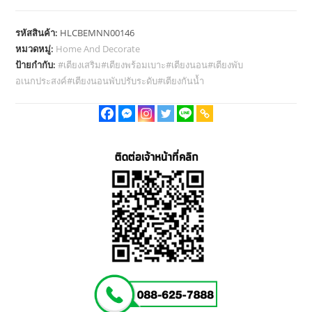
OLT247-
80B
รหัสสินค้า:
HLCBEMNN00146
เตียง
หมวดหมู่:
Home And Decorate
พับ
ป้ายกำกับ:
#เตียงเสริม#เตียงพร้อมเบาะ#เตียงนอน#เตียงพับ
เตียง
อเนกประสงค์#เตียงนอนพับปรับระดับ#เตียงกันน้ำ
ปรับ
ระดับ
ได้
เตียง
ผู้
ป่วย
เตียง
เสริม
เตียง
นอน
ผู้
ป่วย
เตียง