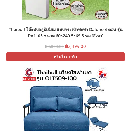
Thaibull โต๊ะพับอลูมิเนียม แบบกระเป๋าพกพา Dafuhe 4 ตอน รุ่น
DA1105 ขนาด 60×240.5×69.5 ซม.(สีเทา)
Original
Current
฿
2,499.00
฿
4,000.00
price
price
was:
is:
หยิบใส่ตะกร้า
฿4,000.00.
฿2,499.00.