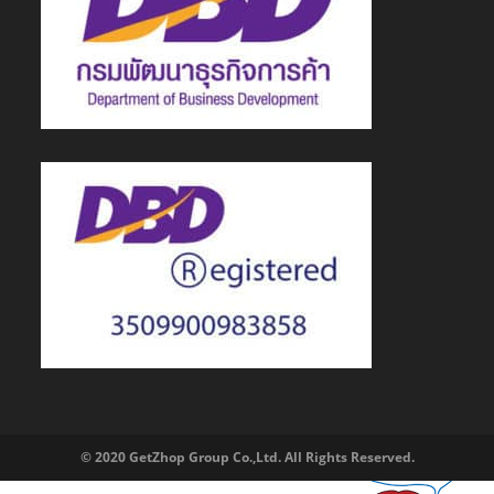
© 2020 GetZhop Group Co.,Ltd. All Rights Reserved.