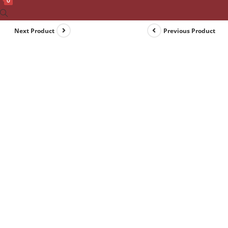
0
Toggle
website
Next Product
Previous Product
search