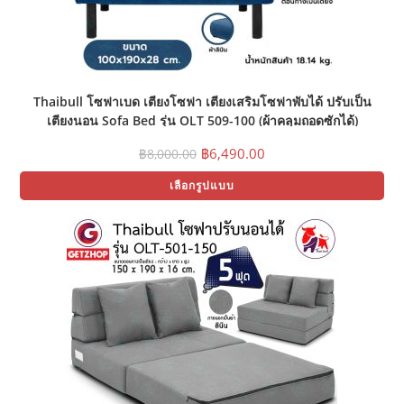
Thaibull โซฟาเบด เตียงโซฟา เตียงเสริมโซฟาพับได้ ปรับเป็น
เตียงนอน Sofa Bed รุ่น OLT 509-100 (ผ้าคลุมถอดซักได้)
Original
Current
฿
6,490.00
฿
8,000.00
price
price
Thi
was:
is:
เลือกรูปแบบ
pr
฿8,000.00.
฿6,490.00.
ha
mul
var
Th
opt
ma
be
ch
on
the
pr
pa