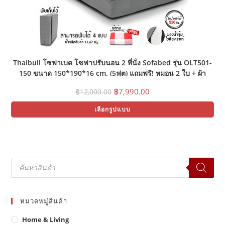
Thaibull โซฟาเบด โซฟาปรับนอน 2 ที่นั่ง Sofabed รุ่น OLT501-
150 ขนาด 150*190*16 cm. (5ฟุต) แถมฟรี! หมอน 2 ใบ + ผ้า
(คละแบบ)
Original
Current
฿
7,990.00
฿
12,000.00
price
price
Thi
was:
is:
เลือกรูปแบบ
pr
฿12,000.00.
฿7,990.00.
ha
mul
var
Th
opt
ma
Products
be
search
ch
on
the
pr
pa
หมวดหมู่สินค้า
Home & Living