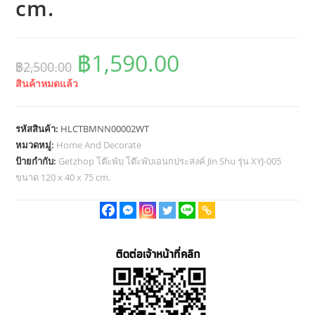
cm.
Original
Current
฿
1,590.00
฿
2,500.00
price
price
สินค้าหมดแล้ว
was:
is:
฿2,500.00.
฿1,590.00.
รหัสสินค้า:
HLCTBMNN00002WT
หมวดหมู่:
Home And Decorate
ป้ายกำกับ:
Getzhop โต๊ะพับ โต๊ะพับเอนกประสงค์ Jin Shu รุ่น XYJ-005
ขนาด 120 x 40 x 75 cm.