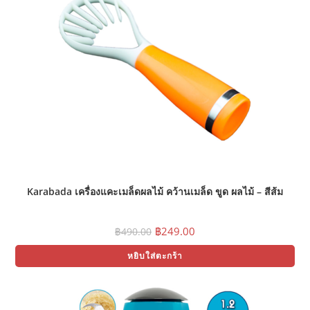
Karabada เครื่องแคะเมล็ดผลไม้ คว้านเมล็ด ขูด ผลไม้ – สีส้ม
Original
Current
฿
249.00
฿
490.00
price
price
was:
is:
หยิบใส่ตะกร้า
฿490.00.
฿249.00.