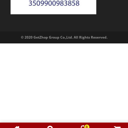
© 2020 GetZhop Group Co.,Ltd. All Rights Reserved.
0