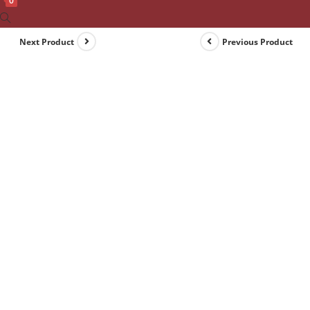
0
Toggle
website
Next Product
Previous Product
search