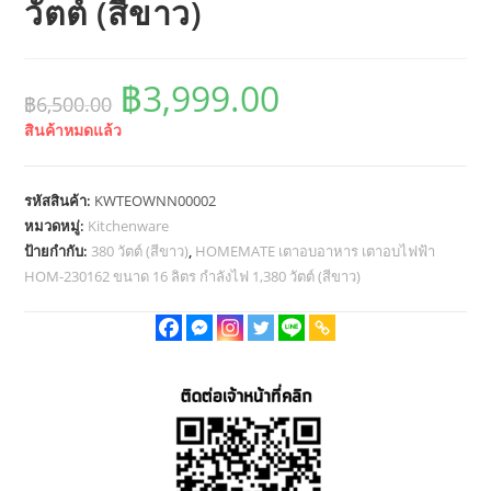
วัตต์ (สีขาว)
Original
Current
฿
3,999.00
฿
6,500.00
price
price
สินค้าหมดแล้ว
was:
is:
฿6,500.00.
฿3,999.00.
รหัสสินค้า:
KWTEOWNN00002
หมวดหมู่:
Kitchenware
ป้ายกำกับ:
380 วัตต์ (สีขาว)
,
HOMEMATE เตาอบอาหาร เตาอบไฟฟ้า
HOM-230162 ขนาด 16 ลิตร กำลังไฟ 1,380 วัตต์ (สีขาว)