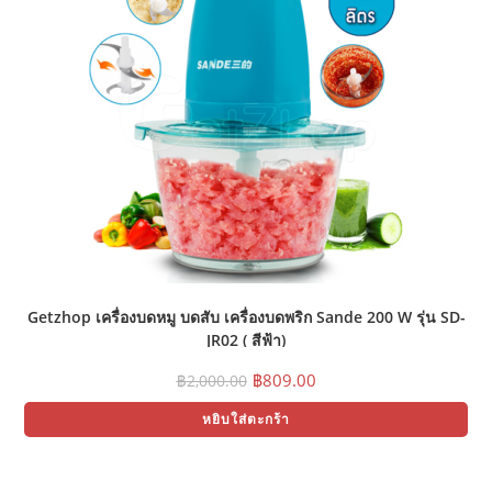
Getzhop เครื่องบดหมู บดสับ เครื่องบดพริก Sande 200 W รุ่น SD-
JR02 ( สีฟ้า)
Original
Current
฿
809.00
฿
2,000.00
price
price
was:
is:
หยิบใส่ตะกร้า
฿2,000.00.
฿809.00.