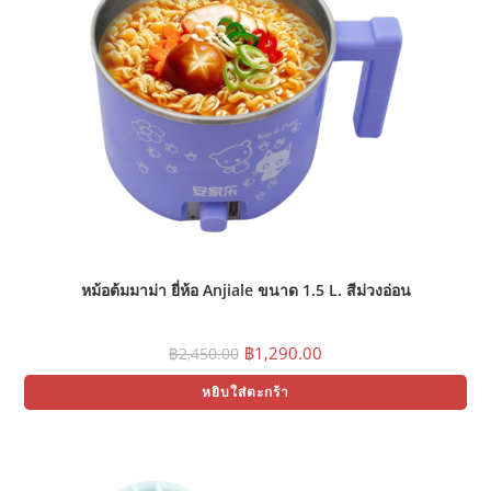
หม้อต้มมาม่า ยี่ห้อ Anjiale ขนาด 1.5 L. สีม่วงอ่อน
Original
Current
฿
1,290.00
฿
2,450.00
price
price
was:
is:
หยิบใส่ตะกร้า
฿2,450.00.
฿1,290.00.