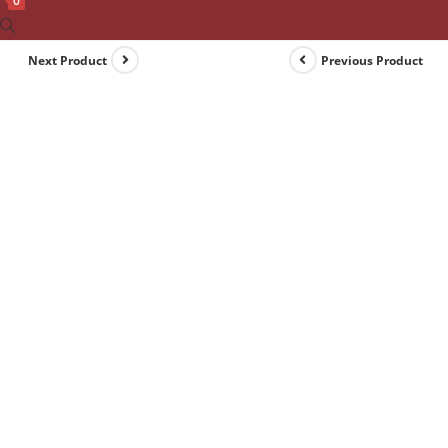
0
Toggle
website
Next Product
Previous Product
search