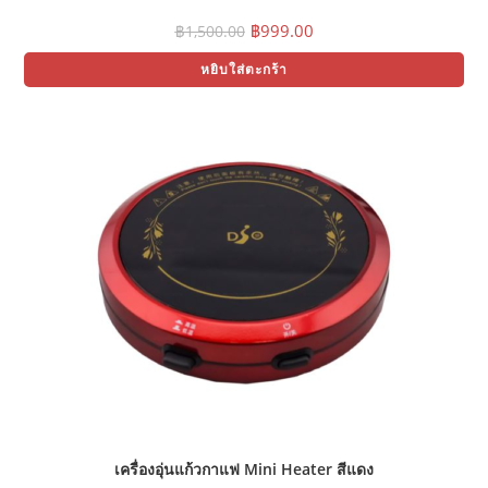
Original
Current
฿
999.00
฿
1,500.00
price
price
was:
is:
หยิบใส่ตะกร้า
฿1,500.00.
฿999.00.
เครื่องอุ่นแก้วกาแฟ Mini Heater สีแดง