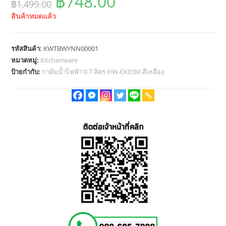
Original
Current
฿
748.00
฿
1,499.00
price
price
สินค้าหมดแล้ว
was:
is:
฿1,499.00.
฿748.00.
รหัสสินค้า:
KWTBWYNN00001
หมวดหมู่:
Kitchenware
ป้ายกำกับ:
กาต้มน้ำไฟฟ้า 0.7 ลิตร HW-EK03M สีเหลือง