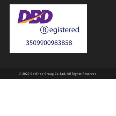
© 2020 GetZhop Group Co.,Ltd. All Rights Reserved.