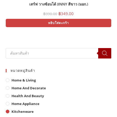
เสร์ฟ วางซ้อนได้ JINNY สีขาว (มอก.)
Original
Current
฿
349.00
฿
390.00
price
price
was:
is:
หยิบใส่ตะกร้า
฿390.00.
฿349.00.
Products
search
หมวดหมู่สินค้า
Home & Living
Home And Decorate
Health And Beauty
Home Appliance
Kitchenware