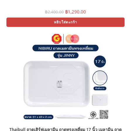
Original
Current
฿
1,290.00
฿
2,400.00
price
price
was:
is:
หยิบใส่ตะกร้า
฿2,400.00.
฿1,290.00.
Thaibull ถาดเสิร์ฟเมลามีน ถาดทรงเหลี่ยม 17 นิ้ว เมลามีน ถาด