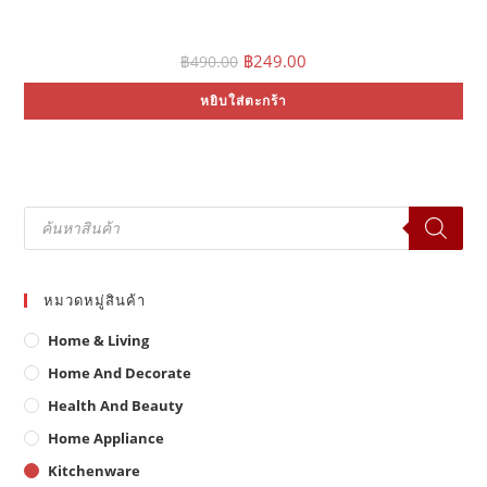
Original
Current
฿
249.00
฿
490.00
price
price
was:
is:
หยิบใส่ตะกร้า
฿490.00.
฿249.00.
Products
search
หมวดหมู่สินค้า
Home & Living
Home And Decorate
Health And Beauty
Home Appliance
Kitchenware