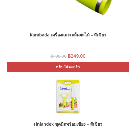
Karabada เครื่องแคะเมล็ดผลไม้ – สีเขียว
Original
Current
฿
249.00
฿
490.00
price
price
was:
is:
หยิบใส่ตะกร้า
฿490.00.
฿249.00.
Finlandek ชุดมีดพร้อมเขียง – สีเขียว