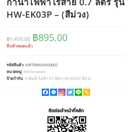
กาน้ำไฟฟ้าไร้สาย 0.7 ลิตร รุ่น
HW-EK03P – (สีม่วง)
฿
895.00
Original
Current
฿
1,499.00
price
price
was:
is:
สินค้าหมดแล้ว
฿1,499.00.
฿895.00.
รหัสสินค้า:
KWTBWENN00002
หมวดหมู่:
Kitchenware
ป้ายกำกับ:
กาต้มน้ำไฟฟ้า 0.7 ลิตร HW-EK03P สีม่วง