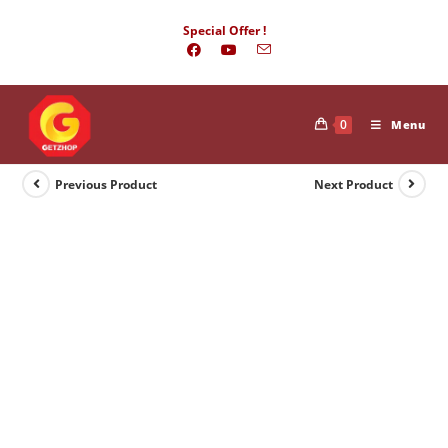
Skip
Special Offer !
to
content
0
Menu
Previous Product
Next Product