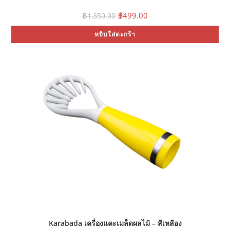
Original
Current
฿
499.00
฿
1,350.00
price
price
was:
is:
หยิบใส่ตะกร้า
฿1,350.00.
฿499.00.
Karabada เครื่องแคะเมล็ดผลไม้ – สีเหลือง