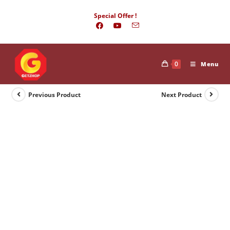
Skip
Special Offer !
to
content
0
Menu
Previous Product
Next Product