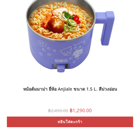
หม้อต้มมาม่า ยี่ห้อ Anjiale ขนาด 1.5 L. สีม่วงอ่อน
Original
Current
฿
1,290.00
฿
2,450.00
price
price
was:
is:
หยิบใส่ตะกร้า
฿2,450.00.
฿1,290.00.