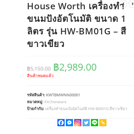
House Worth เครื่องทำ
ขนมปังอัตโนมัติ ขนาด 1
ลิตร รุ่น HW-BM01G – สี
ขาวเขียว
Original
Current
฿
2,989.00
฿
5,150.00
price
price
สินค้าหมดแล้ว
was:
is:
฿5,150.00.
฿2,989.0
รหัสสินค้า:
KWTBMWNN00001
หมวดหมู่:
Kitchenware
ป้ายกำกับ:
เครื่องทำขนมปังอัตโนมัติ HW-BM01G สีขาวเขียว