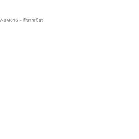
HW-BM01G – สีขาวเขียว