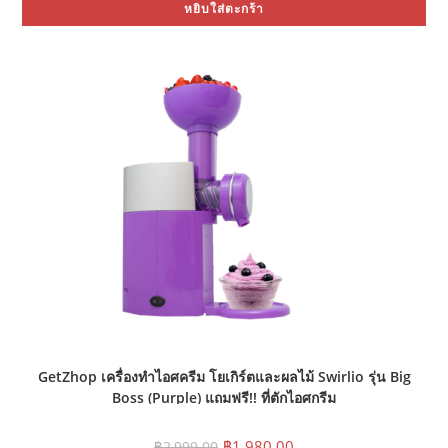
หยิบใส่ตะกร้า
฿490.00.
฿249.00.
GetZhop เครื่องทำไอศครีม โยเกิร์ตและผลไม้ Swirlio รุ่น Big
Boss (Purple) แถมฟรี!! ที่ตักไอศกรีม
Original
Current
฿
1,980.00
฿
2,999.00