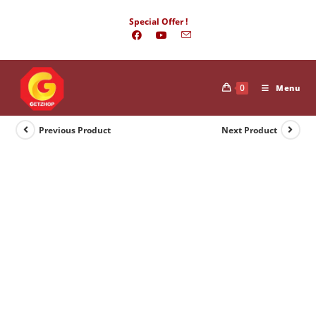
Skip
Special Offer !
to
content
0
Menu
Previous Product
Next Product