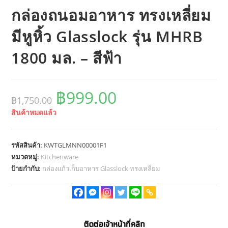
กล่องถนอมอาหาร ทรงเหลี่ยม
มีหูหิ้ว Glasslock รุ่น MHRB
1800 มล. – สีฟ้า
฿
999.00
Original
Current
฿
1,750.00
price
price
was:
is:
สินค้าหมดแล้ว
฿1,750.00.
฿999.00.
รหัสสินค้า:
KWTGLMNN00001F1
หมวดหมู่:
Kitchenware
ป้ายกำกับ:
กล่องแก้วเก็บอาหาร Glasslock ทรงเหลี่ยม