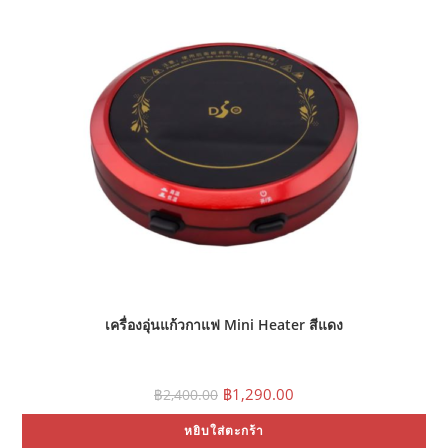
เครื่องอุ่นแก้วกาแฟ Mini Heater สีแดง
Original
Current
฿
1,290.00
฿
2,400.00
price
price
was:
is:
หยิบใส่ตะกร้า
฿2,400.00.
฿1,290.00.