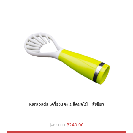
Karabada เครื่องแคะเมล็ดผลไม้ – สีเขียว
Original
Current
฿
249.00
฿
490.00
price
price
was:
is: