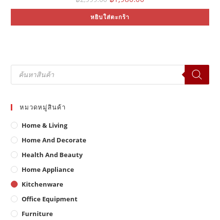
price
price
was:
is:
หยิบใส่ตะกร้า
฿2,999.00.
฿1,980.00.
Products
search
หมวดหมู่สินค้า
Home & Living
Home And Decorate
Health And Beauty
Home Appliance
Kitchenware
Office Equipment
Furniture