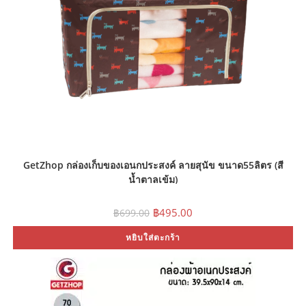
on
th
pr
pa
GetZhop กล่องเก็บของเอนกประสงค์ ลายสุนัข ขนาด55ลิตร (สี
น้ำตาลเข้ม)
Original
Current
฿
495.00
฿
699.00
price
price
was:
is:
หยิบใส่ตะกร้า
฿699.00.
฿495.00.