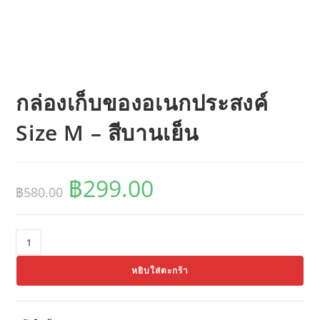
กล่องเก็บของอเนกประสงค์
Size M – สีบานเย็น
฿
299.00
Original
Current
฿
580.00
price
price
was:
is:
฿580.00.
฿299.00.
จำนวน
กล่อง
หยิบใส่ตะกร้า
เก็บ
ของ
อเนกประสงค์