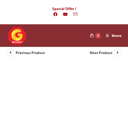
Skip
Special Offer !
to
content
0
Menu
Previous Product
Next Product