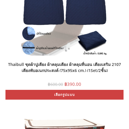
Thaibull ชุดผ้าปูเตียง ผ้าคลุมเตียง ผ้าคลุมที่นอน เตียงเสริม 2107
เตียงพับอเนกประสงค์ (75x95x6 cm.) (1Set/2ชิ้น)
Original
Current
฿
390.00
฿
600.00
price
price
was:
is:
Th
เลือกรูปแบบ
฿600.00.
฿390.00.
pr
ha
mu
var
Th
op
ma
be
ch