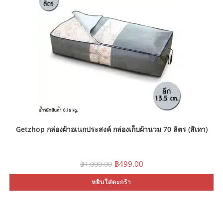
Getzhop กล่องผ้าอเนกประสงค์ กล่องเก็บผ้านวม 70 ลิตร (สีเทา)
Original
Current
฿
499.00
฿
1,000.00
price
price
was:
is:
หยิบใส่ตะกร้า
฿1,000.00.
฿499.00.