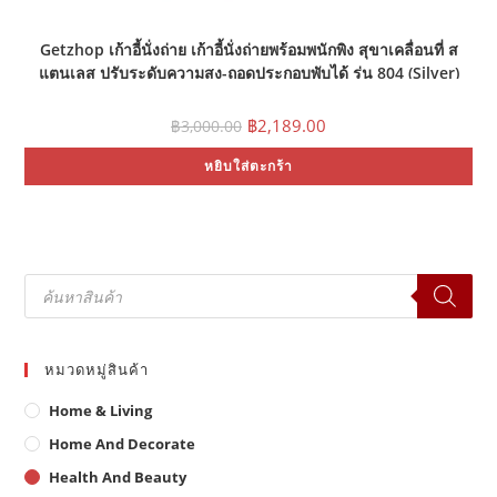
Getzhop เก้าอี้นั่งถ่าย เก้าอี้นั่งถ่ายพร้อมพนักพิง สุขาเคลื่อนที่ ส
แตนเลส ปรับระดับความสูง-ถอดประกอบพับได้ รุ่น 804 (Silver)
Original
Current
฿
2,189.00
฿
3,000.00
price
price
was:
is:
หยิบใส่ตะกร้า
฿3,000.00.
฿2,189.00.
Products
search
หมวดหมู่สินค้า
Home & Living
Home And Decorate
Health And Beauty