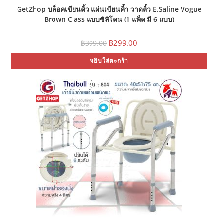
GetZhop บล็อคเขียนคิ้ว แผ่นเขียนคิ้ว วาดคิ้ว E.Saline Vogue
Brown Class แบบซิลิโคน (1 แพ็ค มี 6 แบบ)
Original
Current
฿
299.00
฿
399.00
price
price
was:
is:
หยิบใส่ตะกร้า
฿399.00.
฿299.00.