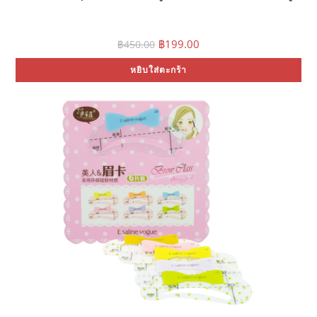
Original
Current
฿
199.00
฿
450.00
price
price
was:
is:
หยิบใส่ตะกร้า
฿450.00.
฿199.00.