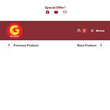
Skip
Special Offer !
to
content
0
Menu
Previous Product
Next Product