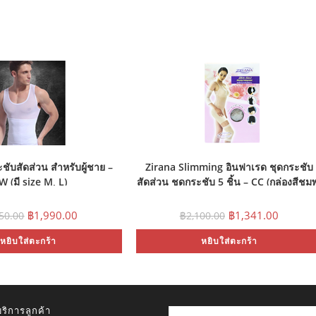
ระชับสัดส่วน สำหรับผู้ชาย –
Zirana Slimming อินฟาเรด ชุดกระชับ
 (มี size M, L)
สัดส่วน ชุดกระชับ 5 ชิ้น – CC (กล่องสีชมพ
Original
Current
Original
Current
฿
1,990.00
฿
1,341.00
550.00
฿
2,100.00
price
price
price
price
was:
is:
was:
is:
หยิบใส่ตะกร้า
฿2,550.00.
฿1,990.00.
หยิบใส่ตะกร้า
฿2,100.00.
฿1,341.
ริการลูกค้า