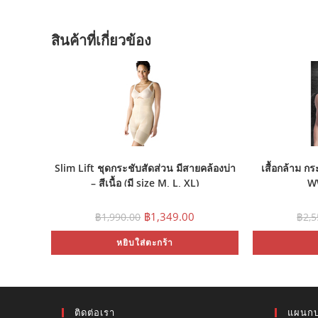
สินค้าที่เกี่ยวข้อง
Slim Lift ชุดกระชับสัดส่วน มีสายคล้องบ่า
เสื้อกล้าม ก
– สีเนื้อ (มี size M, L, XL)
WW
Original
Current
฿
1,349.00
฿
1,990.00
฿
2,
price
price
was:
is:
หยิบใส่ตะกร้า
฿1,990.00.
฿1,349.00.
ติดต่อเรา
แผนกบ