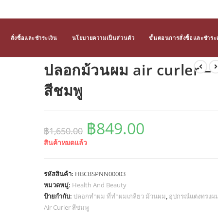
สั่งซื้อและชำระเงิน
นโยบายความเป็นส่วนตัว
ขั้นตอนการสั่งซื้อและชำระเ
ปลอกม้วนผม air curler –
สีชมพู
฿
849.00
Original
Current
฿
1,650.00
price
price
was:
is:
สินค้าหมดแล้ว
฿1,650.00.
฿849.00.
รหัสสินค้า:
HBCBSPNN00003
หมวดหมู่:
Health And Beauty
ป้ายกำกับ:
ปลอกทำผม ที่ทำผมเกลียว ม้วนผม
,
อุปกรณ์แต่งทรงผ
Air Curler สีชมพู